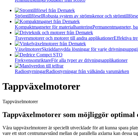
Strömtillförsel
Robusta system av strömskenor och strömtillförse
Kompaktmagneter för materialhantering
Permanentmagneter, ba
Traversmotorer och motorer till andra applikationer
Effektiva t
Växelmotorer
Skräddarsydda lösningar för varje drivningsuppgi
Frekvensomriktare
För alla typer av drivningsapplikationer
Radiostyrningar
Radiostyrningar från välkända varumärken
Tappväxelmotorer
Tappväxelmotorer
Tappväxelmotorer som möjliggör optimal 
Våra tappväxelmotorer är speciellt utvecklade för att kunna spara pl
vare ett stort centrumavstånd mellan de parallella axlarna kan dessa