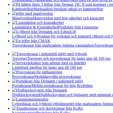
Kättingtelfrar
Marknadens bredaste utbud av kättingtelfrar
Manöverdon
Manöverdon med hög säkerhet och kapacitet
Lastmätning & Kransäkerhet
Produkter från Gigasense
Lyftbord och lyftvagnar för verkstad och industri
Lyftbord och l
Traverskranar från marknadens främsta varumärken
Traverskran
Traverser
Traverser och traverskranar för laster upp till 160 ton
Lintelfrar
Lintelfrar för laster upp till 160 ton
Processkranar
Skräddarsydda processkranar
Portalkranar
Mobila portalkranar för hög flexibilitet
Hjulblocksystem
Hjulblocksystem och hjulsatser med minimalt 
Lyftredskap och lyftdon
Lyfthjälpmedel från marknadens främs
Kranutrustning
Produkter från KoRo