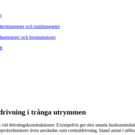
l
tterimagneter och rundmagneter
refasmotorer och bromsmotorer
ft
drivning i trånga utrymmen
ats vid drivningskonstruktioner. Exempelvis ger den smarta huskonstruk
 tappväxelmotorer även användas som centraldrivning, bland annat i utfö