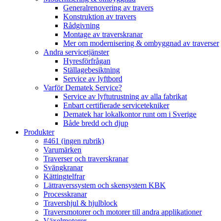
Generalrenovering av travers
Konstruktion av travers
Rådgivning
Montage av traverskranar
Mer om modernisering & ombyggnad av traverser
Andra servicetjänster
Hyresförfrågan
Ställagebesiktning
Service av lyftbord
Varför Dematek Service?
Service av lyftutrustning av alla fabrikat
Enbart certifierade servicetekniker
Dematek har lokalkontor runt om i Sverige
Både bredd och djup
Produkter
#461 (ingen rubrik)
Varumärken
Traverser och traverskranar
Svängkranar
Kättingtelfrar
Lättraverssystem och skensystem KBK
Processkranar
Travershjul & hjulblock
Traversmotorer och motorer till andra applikationer
Växelmotorer