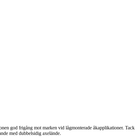
tionen god frigång mot marken vid lågmonterade åkapplikationer. Tack
rande med dubbelsidig axelände.