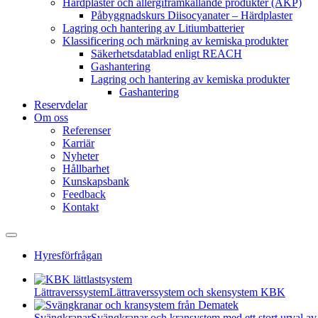
Härdplaster och allergiframkallande produkter (AKP)
Påbyggnadskurs Diisocyanater – Härdplaster
Lagring och hantering av Litiumbatterier
Klassificering och märkning av kemiska produkter
Säkerhetsdatablad enligt REACH
Gashantering
Lagring och hantering av kemiska produkter
Gashantering
Reservdelar
Om oss
Referenser
Karriär
Nyheter
Hållbarhet
Kunskapsbank
Feedback
Kontakt
Hyresförfrågan
Lättraverssystem
Lättraverssystem och skensystem KBK
Svängkranar
Svängkranar och kransystem med ett stort urval av