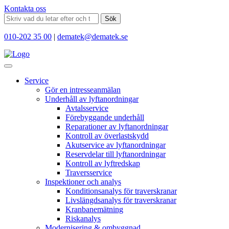
Kontakta oss
Sök
010-202 35 00
|
dematek@dematek.se
Service
Gör en intresseanmälan
Underhåll av lyftanordningar
Avtalsservice
Förebyggande underhåll
Reparationer av lyftanordningar
Kontroll av överlastskydd
Akutservice av lyftanordningar
Reservdelar till lyftanordningar
Kontroll av lyftredskap
Traversservice
Inspektioner och analys
Konditionsanalys för traverskranar
Livslängdsanalys för traverskranar
Kranbanemätning
Riskanalys
Modernisering & ombyggnad