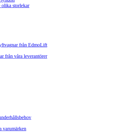
yftvagnar från EdmoLift
ar från våra leverantörer
underhållsbehov
ta varumärken