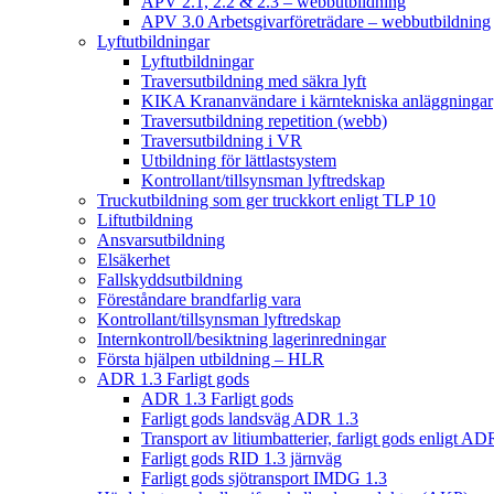
APV 2.1, 2.2 & 2.3 – webbutbildning
APV 3.0 Arbetsgivarföreträdare – webbutbildning
Lyftutbildningar
Lyftutbildningar
Traversutbildning med säkra lyft
KIKA Krananvändare i kärntekniska anläggningar
Traversutbildning repetition (webb)
Traversutbildning i VR
Utbildning för lättlastsystem
Kontrollant/tillsynsman lyftredskap
Truckutbildning som ger truckkort enligt TLP 10
Liftutbildning
Ansvarsutbildning
Elsäkerhet
Fallskyddsutbildning
Föreståndare brandfarlig vara
Kontrollant/tillsynsman lyftredskap
Internkontroll/besiktning lagerinredningar
Första hjälpen utbildning – HLR
ADR 1.3 Farligt gods
ADR 1.3 Farligt gods
Farligt gods landsväg ADR 1.3
Transport av litiumbatterier, farligt gods enligt AD
Farligt gods RID 1.3 järnväg
Farligt gods sjötransport IMDG 1.3