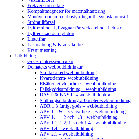
Frekvensomriktare
Kompaktmagneter för materialhantering
Manöverdon och radiostyrningar till svensk industri
Strömtillförsel
Lyftbord och lyftvagnar för verkstad och industri
Lyftredskap och lyftdon
Lintelfrar
Lastmätning & Kransäkerhet
Kranutrustning
Utbildning
Gör en intresseanmälan
Demateks webbutbildningar
Skotta säkert webbutbildning
Kvartsdamm- webbutbildning
Elsäkerhet vid arbete – webbutbildning
Fallskyddsutbildning – webbutbildning
BAS P & BAS U – webbutbildning
Ställningsutbildning 2-9 meter webbutbildning
ADR 1.3 farligt gods – webbutbildning
APV 1.1 & 1.3 vägarbete – webbutbildning
APV 1.1, 1.2 och 1.3 – webbutbildning
APV 1.1, 1.2, 1.3 och 1.4 – webbutbildning
APV 1.4 – webbutbildning
APV 2.1 – webbutbildning