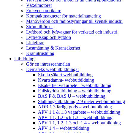
Växelmotorer
Frekvensomriktare
Kompaktmagneter för materialhantering
Manöverdon och radiostyrningar till svensk industri
Strömtillförsel
Lyftbord och lyftvagnar för verkstad och industri
Lyftredskap och lyftdon
Lintelfrar
Lastmätning & Kransäkerhet
Kranutrustning
Utbildning
Gör en intresseanmälan
Demateks webbutbildningar
Skotta säkert webbutbildning
Kvartsdamm- webbutbildning
Elsäkerhet vid arbete – webbutbildning
Fallskyddsutbildning – webbutbildning
BAS P & BAS U – webbutbildning
Ställningsutbildning 2-9 meter webbutbildning
ADR 1.3 farligt gods – webbutbildning
APV 1.1 & 1.3 vägarbete – webbutbildning
APV 1.1, 1.2 och 1.3 – webbutbildning
APV 1.1, 1.2, 1.3 och 1.4 – webbutbildning
APV 1.4 – webbutbildning