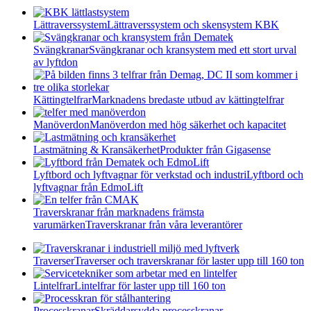
Lättraverssystem
Lättraverssystem och skensystem KBK
Svängkranar
Svängkranar och kransystem med ett stort urval
av lyftdon
Kättingtelfrar
Marknadens bredaste utbud av kättingtelfrar
Manöverdon
Manöverdon med hög säkerhet och kapacitet
Lastmätning & Kransäkerhet
Produkter från Gigasense
Lyftbord och lyftvagnar för verkstad och industri
Lyftbord och
lyftvagnar från EdmoLift
Traverskranar från marknadens främsta
varumärken
Traverskranar från våra leverantörer
Traverser
Traverser och traverskranar för laster upp till 160 ton
Lintelfrar
Lintelfrar för laster upp till 160 ton
Processkranar
Skräddarsydda processkranar