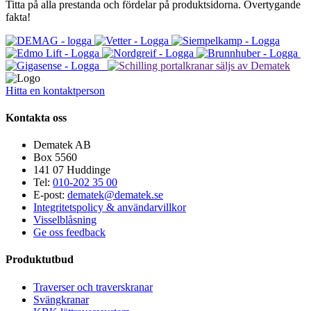
Titta på alla prestanda och fördelar på produktsidorna. Övertygande
fakta!
Hitta en kontaktperson
Kontakta oss
Dematek AB
Box 5560
141 07 Huddinge
Tel:
010-202 35 00
E-post:
dematek@dematek.se
Integritetspolicy & användarvillkor
Visselblåsning
Ge oss feedback
Produktutbud
Traverser och traverskranar
Svängkranar