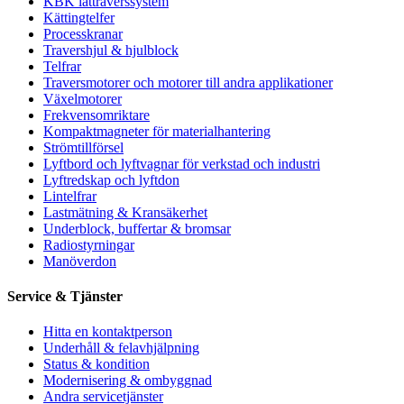
KBK lättraverssystem
Kättingtelfer
Processkranar
Travershjul & hjulblock
Telfrar
Traversmotorer och motorer till andra applikationer
Växelmotorer
Frekvensomriktare
Kompaktmagneter för materialhantering
Strömtillförsel
Lyftbord och lyftvagnar för verkstad och industri
Lyftredskap och lyftdon
Lintelfrar
Lastmätning & Kransäkerhet
Underblock, buffertar & bromsar
Radiostyrningar
Manöverdon
Service & Tjänster
Hitta en kontaktperson
Underhåll & felavhjälpning
Status & kondition
Modernisering & ombyggnad
Andra servicetjänster