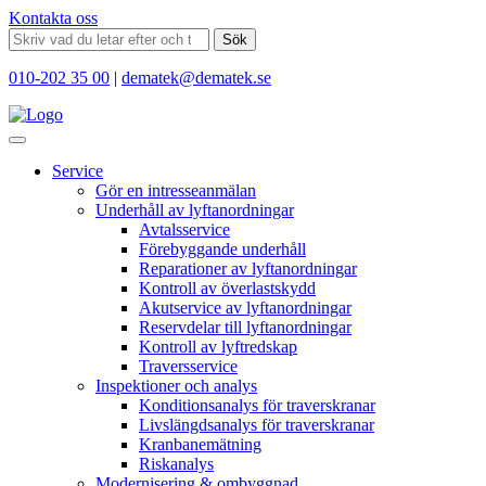
Kontakta oss
Sök
010-202 35 00
|
dematek@dematek.se
Service
Gör en intresseanmälan
Underhåll av lyftanordningar
Avtalsservice
Förebyggande underhåll
Reparationer av lyftanordningar
Kontroll av överlastskydd
Akutservice av lyftanordningar
Reservdelar till lyftanordningar
Kontroll av lyftredskap
Traversservice
Inspektioner och analys
Konditionsanalys för traverskranar
Livslängdsanalys för traverskranar
Kranbanemätning
Riskanalys
Modernisering & ombyggnad