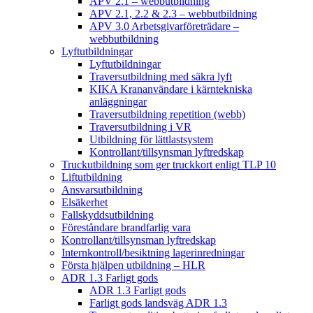
APV 2.1 – webbutbildning
APV 2.1, 2.2 & 2.3 – webbutbildning
APV 3.0 Arbetsgivarföreträdare –
webbutbildning
Lyftutbildningar
Lyftutbildningar
Traversutbildning med säkra lyft
KIKA Krananvändare i kärntekniska
anläggningar
Traversutbildning repetition (webb)
Traversutbildning i VR
Utbildning för lättlastsystem
Kontrollant/tillsynsman lyftredskap
Truckutbildning som ger truckkort enligt TLP 10
Liftutbildning
Ansvarsutbildning
Elsäkerhet
Fallskyddsutbildning
Föreståndare brandfarlig vara
Kontrollant/tillsynsman lyftredskap
Internkontroll/besiktning lagerinredningar
Första hjälpen utbildning – HLR
ADR 1.3 Farligt gods
ADR 1.3 Farligt gods
Farligt gods landsväg ADR 1.3