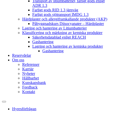
Transport av litiumbatterier, farligt gods enligt
ADR 1.3
Farligt gods RID 1.3 järnväg
Farligt gods sjötransport IMDG 1.3
Härdplaster och allergiframkallande produkter (AKP)
Påbyggnadskurs Diisocyanater – Härdplaster
Lagring och hantering av Litiumbatterier
Klassificering och märkning av kemiska produkter
Säkerhetsdatablad enligt REACH
Gashantering
Lagring och hantering av kemiska produkter
Gashantering
Reservdelar
Om oss
Referenser
Karriär
Nyheter
Hållbarhet
Kunskapsbank
Feedback
Kontakt
Hyresförfrågan