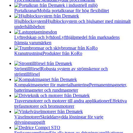
Portalkranar
Mobila portalkranar för hög flexibilitet
Hjulblocksystem
Hjulblocksystem och hjulsatser med minimalt
underhållsbehov
Lyftredskap och lyftdon
Lyfthjälpmedel från marknadens
främsta varumärken
Kranutrustning
Produkter från KoRo
Strömtillförsel
Robusta system av strömskenor och
strömtillförsel
Kompaktmagneter för materialhantering
Permanentmagneter,
batterimagneter och rundmagneter
Traversmotorer och motorer till andra applikationer
Effektiva
trefasmotorer och bromsmotorer
Växelmotorer
Skräddarsydda lösningar för varje
drivningsuppgift
Frekvensomriktare
För alla typer av drivningsapplikationer