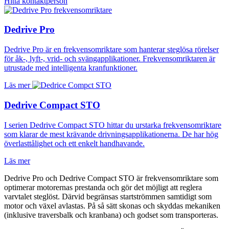
Hitta kontaktperson
Dedrive Pro
Dedrive Pro är en frekvensomriktare som hanterar steglösa rörelser
för åk-, lyft-, vrid- och svängapplikationer. Frekvensomriktaren är
utrustade med intelligenta kranfunktioner.
Läs mer
Dedrive Compact STO
I serien Dedrive Compact STO hittar du urstarka frekvensomriktare
som klarar de mest krävande drivningsapplikationerna. De har hög
överlasttålighet och ett enkelt handhavande.
Läs mer
Dedrive Pro och Dedrive Compact STO är frekvensomriktare som
optimerar motorernas prestanda och gör det möjligt att reglera
varvtalet steglöst. Därvid begränsas startströmmen samtidigt som
motor och växel avlastas. På så sätt skonas och skyddas mekaniken
(inklusive traversbalk och kranbana) och godset som transporteras.