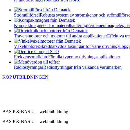
Strömtillförsel
Robusta system av strömskenor och strömtillförse
Kompaktmagneter för materialhantering
Permanentmagneter, ba
Traversmotorer och motorer till andra applikationer
Effektiva t
Växelmotorer
Skräddarsydda lösningar för varje drivningsuppgi
Frekvensomriktare
För alla typer av drivningsapplikationer
Radiostyrningar
Radiostyrningar från välkända varumärken
KÖP UTBILDNINGEN
BAS P & BAS U – webbutbildning
BAS P & BAS U – webbutbildning