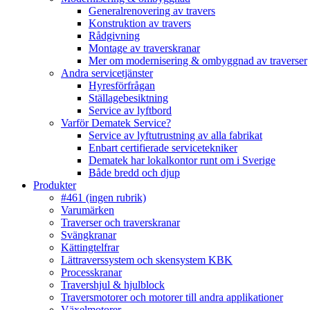
Generalrenovering av travers
Konstruktion av travers
Rådgivning
Montage av traverskranar
Mer om modernisering & ombyggnad av traverser
Andra servicetjänster
Hyresförfrågan
Ställagebesiktning
Service av lyftbord
Varför Dematek Service?
Service av lyftutrustning av alla fabrikat
Enbart certifierade servicetekniker
Dematek har lokalkontor runt om i Sverige
Både bredd och djup
Produkter
#461 (ingen rubrik)
Varumärken
Traverser och traverskranar
Svängkranar
Kättingtelfrar
Lättraverssystem och skensystem KBK
Processkranar
Travershjul & hjulblock
Traversmotorer och motorer till andra applikationer
Växelmotorer