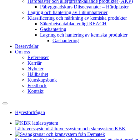
Härdplaster och allergiframkallande produkter (AKP)
Påbyggnadskurs Diisocyanater – Härdplaster
Lagring och hantering av Litiumbatterier
Klassificering och märkning av kemiska produkter
Säkerhetsdatablad enligt REACH
Gashantering
Lagring och hantering av kemiska produkter
Gashantering
Reservdelar
Om oss
Referenser
Karriär
Nyheter
Hållbarhet
Kunskapsbank
Feedback
Kontakt
Hyresförfrågan
Lättraverssystem
Lättraverssystem och skensystem KBK
Svängkranar
Svängkranar och kransystem med ett stort urval av