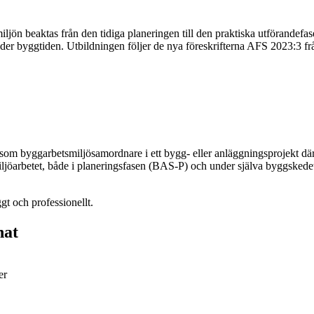
n beaktas från den tidiga planeringen till den praktiska utförandefasen.
r byggtiden. Utbildningen följer de nya föreskrifterna AFS 2023:3 frå
 byggarbetsmiljösamordnare i ett bygg- eller anläggningsprojekt där fle
smiljöarbetet, både i planeringsfasen (BAS-P) och under själva byggskedet
gt och professionellt.
nat
er