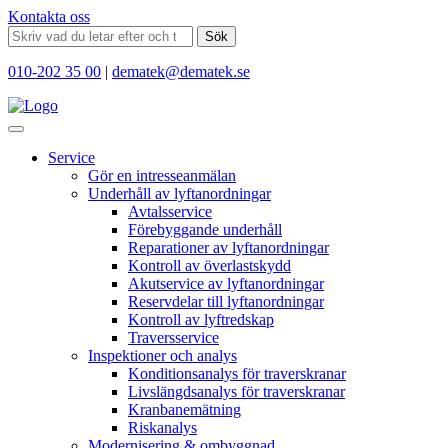
Kontakta oss
Sök
010-202 35 00
|
dematek@dematek.se
Service
Gör en intresseanmälan
Underhåll av lyftanordningar
Avtalsservice
Förebyggande underhåll
Reparationer av lyftanordningar
Kontroll av överlastskydd
Akutservice av lyftanordningar
Reservdelar till lyftanordningar
Kontroll av lyftredskap
Traversservice
Inspektioner och analys
Konditionsanalys för traverskranar
Livslängdsanalys för traverskranar
Kranbanemätning
Riskanalys
Modernisering & ombyggnad