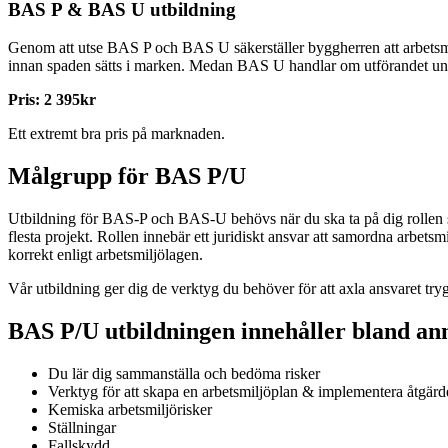
BAS P & BAS U utbildning
Genom att utse BAS P och BAS U säkerställer byggherren att arbetsmiljö
innan spaden sätts i marken. Medan BAS U handlar om utförandet unde
Pris: 2 395kr
Ett extremt bra pris på marknaden.
Målgrupp för BAS P/U
Utbildning för BAS-P och BAS-U behövs när du ska ta på dig rollen som
flesta projekt. Rollen innebär ett juridiskt ansvar att samordna arbet
korrekt enligt arbetsmiljölagen.
Vår utbildning ger dig de verktyg du behöver för att axla ansvaret tryg
BAS P/U utbildningen innehåller bland an
Du lär dig sammanställa och bedöma risker
Verktyg för att skapa en arbetsmiljöplan & implementera åtgärd
Kemiska arbetsmiljörisker
Ställningar
Fallskydd