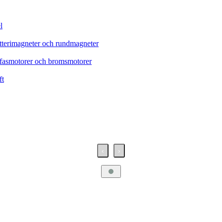
l
tterimagneter och rundmagneter
refasmotorer och bromsmotorer
ft
‹
›