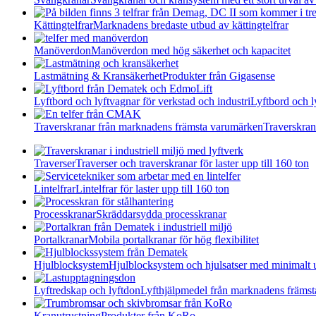
Kättingtelfrar
Marknadens bredaste utbud av kättingtelfrar
Manöverdon
Manöverdon med hög säkerhet och kapacitet
Lastmätning & Kransäkerhet
Produkter från Gigasense
Lyftbord och lyftvagnar för verkstad och industri
Lyftbord och l
Traverskranar från marknadens främsta varumärken
Traverskran
Traverser
Traverser och traverskranar för laster upp till 160 ton
Lintelfrar
Lintelfrar för laster upp till 160 ton
Processkranar
Skräddarsydda processkranar
Portalkranar
Mobila portalkranar för hög flexibilitet
Hjulblocksystem
Hjulblocksystem och hjulsatser med minimalt 
Lyftredskap och lyftdon
Lyfthjälpmedel från marknadens främs
Kranutrustning
Produkter från KoRo