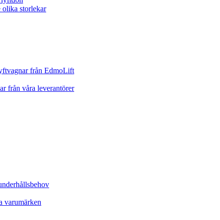
yftvagnar från EdmoLift
ar från våra leverantörer
underhållsbehov
ta varumärken