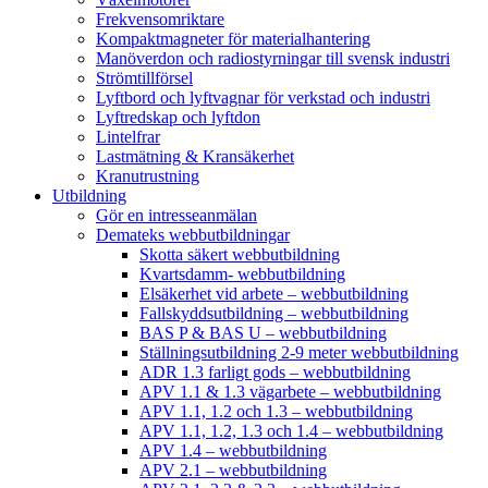
Frekvensomriktare
Kompaktmagneter för materialhantering
Manöverdon och radiostyrningar till svensk industri
Strömtillförsel
Lyftbord och lyftvagnar för verkstad och industri
Lyftredskap och lyftdon
Lintelfrar
Lastmätning & Kransäkerhet
Kranutrustning
Utbildning
Gör en intresseanmälan
Demateks webbutbildningar
Skotta säkert webbutbildning
Kvartsdamm- webbutbildning
Elsäkerhet vid arbete – webbutbildning
Fallskyddsutbildning – webbutbildning
BAS P & BAS U – webbutbildning
Ställningsutbildning 2-9 meter webbutbildning
ADR 1.3 farligt gods – webbutbildning
APV 1.1 & 1.3 vägarbete – webbutbildning
APV 1.1, 1.2 och 1.3 – webbutbildning
APV 1.1, 1.2, 1.3 och 1.4 – webbutbildning
APV 1.4 – webbutbildning
APV 2.1 – webbutbildning