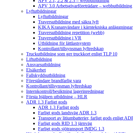
APV 2.1, 2.2 & 2.3 – webbutbildning
APV 3.0 Arbetsgivarföreträdare – webbutbildning
Lyftutbildningar
Lyftutbildningar
Traversutbildning med säkra lyft
KIKA Krananvändare i kärntekniska anläggningar
Traversutbildning repetition (webb)
Traversutbildning i VR
Utbildning för lättlastsystem
Kontrollant/tillsynsman lyftredskap
Truckutbildning som ger truckkort enligt TLP 10
Liftutbildning
Ansvarsutbildning
Elsäkerhet
Fallskyddsutbildning
Föreståndare brandfarlig vara
Kontrollant/tillsynsman lyftredskap
Internkontroll/besiktning lagerinredningar
Första hjälpen utbildning – HLR
ADR 1.3 Farligt gods
ADR 1.3 Farligt gods
Farligt gods landsväg ADR 1.3
Transport av litiumbatterier, farligt gods enligt AD
Farligt gods RID 1.3 järnväg
Farligt gods sjötransport IMDG 1.3