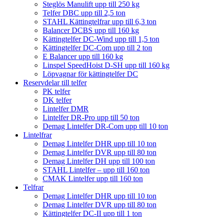
Steglös Manulift upp till 250 kg
Telfer DBC upp till 2,5 ton
STAHL Kättingtelfrar upp till 6,3 ton
Balancer DCBS upp till 160 kg
Kättingtelfer DC-Wind upp till 1,5 ton
Kättingtelfer DC-Com upp till 2 ton
E Balancer upp till 160 kg
Linspel SpeedHoist D-SH upp till 160 kg
Löpvagnar för kättingtelfer DC
Reservdelar till telfer
PK telfer
DK telfer
Lintelfer DMR
Lintelfer DR-Pro upp till 50 ton
Demag Lintelfer DR-Com upp till 10 ton
Lintelfrar
Demag Lintelfer DHR upp till 10 ton
Demag Lintelfer DVR upp till 80 ton
Demag Lintelfer DH upp till 100 ton
STAHL Lintelfer – upp till 160 ton
CMAK Lintelfer upp till 160 ton
Telfrar
Demag Lintelfer DHR upp till 10 ton
Demag Lintelfer DVR upp till 80 ton
Kättingtelfer DC-II upp till 1 ton