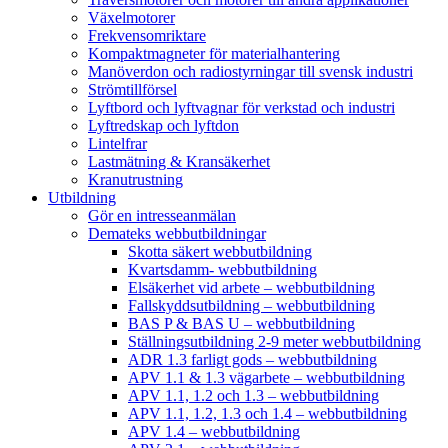
Växelmotorer
Frekvensomriktare
Kompaktmagneter för materialhantering
Manöverdon och radiostyrningar till svensk industri
Strömtillförsel
Lyftbord och lyftvagnar för verkstad och industri
Lyftredskap och lyftdon
Lintelfrar
Lastmätning & Kransäkerhet
Kranutrustning
Utbildning
Gör en intresseanmälan
Demateks webbutbildningar
Skotta säkert webbutbildning
Kvartsdamm- webbutbildning
Elsäkerhet vid arbete – webbutbildning
Fallskyddsutbildning – webbutbildning
BAS P & BAS U – webbutbildning
Ställningsutbildning 2-9 meter webbutbildning
ADR 1.3 farligt gods – webbutbildning
APV 1.1 & 1.3 vägarbete – webbutbildning
APV 1.1, 1.2 och 1.3 – webbutbildning
APV 1.1, 1.2, 1.3 och 1.4 – webbutbildning
APV 1.4 – webbutbildning