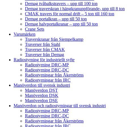
Demag tvåbalkstravers – upp till 100 ton
Demag traverskran i hängkranuppförande- upp till 8 ton
CMAK travers för normal drift – 5 ton till 160 ton
Demag portalkran – upp till 50 ton
Demag halvportalkranar – upp till 50 ton
Crane Sets
Varumärken
Traverskranar från Siempelkamp
Traverser från Stahl
Traverser från CMAK
Traverser från Demag
Radiostyrning för industriellt syfte
Radiostyrning DRC-MP
Radiostyrning DRC-DC
Radiostyrningar från Åkerströms
Radiostyrningar från IRC
Manöverdon till svensk industri
Manöverdon DST
Manöverdon DSK
Manöverdon DSE
Manöverdon och radiostyrningar till svensk industri
Radiostyrning DRC-MP
Radiostyrning DRC-DC
Radiostyrningar från Åkerströms
Radiostyrningar från IRC