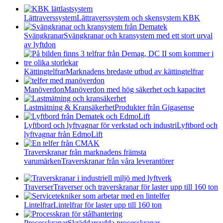
Lättraverssystem
Lättraverssystem och skensystem KBK
Svängkranar
Svängkranar och kransystem med ett stort urval
av lyftdon
Kättingtelfrar
Marknadens bredaste utbud av kättingtelfrar
Manöverdon
Manöverdon med hög säkerhet och kapacitet
Lastmätning & Kransäkerhet
Produkter från Gigasense
Lyftbord och lyftvagnar för verkstad och industri
Lyftbord och
lyftvagnar från EdmoLift
Traverskranar från marknadens främsta
varumärken
Traverskranar från våra leverantörer
Traverser
Traverser och traverskranar för laster upp till 160 ton
Lintelfrar
Lintelfrar för laster upp till 160 ton
Processkranar
Skräddarsydda processkranar