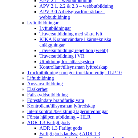
APV 2.1 – webbutbildning
APV 2.1, 2.2 & 2.3 – webbutbildning
APV 3.0 Arbetsgivarföreträdare –
webbutbildning
Lyftutbildningar
Lyftutbildningar
Traversutbildning med säkra lyft
KIKA Krananvändare i kärntekniska
anläggningar
Traversutbildning repetition (webb)
Traversutbildning i VR
Utbildning för lättlastsystem
Kontrollant/tillsynsman lyftredskap
Truckutbildning som ger truckkort enligt TLP 10
Liftutbildning
Ansvarsutbildning
Elsäkerhet
Fallskyddsutbildning
Föreståndare brandfarlig vara
Kontrollant/tillsynsman lyftredskap
Internkontroll/besiktning lagerinredningar
Första hjälpen utbildning – HLR
ADR 1.3 Farligt gods
ADR 1.3 Farligt gods
Farligt gods landsväg ADR 1.3