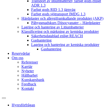
Transport av litiumbatterier, farligt gods enligt
ADR 1.3
Farligt gods RID 1.3 järnväg
Farligt gods sjötransport IMDG 1.3
Härdplaster och allergiframkallande produkter (AKP)
Påbyggnadskurs Diisocyanater – Härdplaster
Lagring och hantering av Litiumbatterier
Klassificering och märkning av kemiska produkter
Säkerhetsdatablad enligt REACH
Gashantering
Lagring och hantering av kemiska produkter
Gashantering
Reservdelar
Om oss
Referenser
Karriär
Nyheter
Hållbarhet
Kunskapsbank
Feedback
Kontakt
Hyresförfrågan