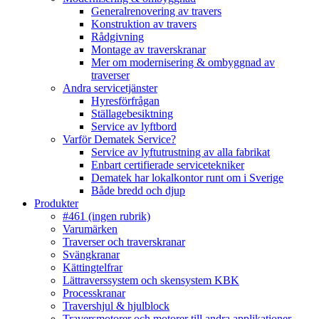
Generalrenovering av travers
Konstruktion av travers
Rådgivning
Montage av traverskranar
Mer om modernisering & ombyggnad av
traverser
Andra servicetjänster
Hyresförfrågan
Ställagebesiktning
Service av lyftbord
Varför Dematek Service?
Service av lyftutrustning av alla fabrikat
Enbart certifierade servicetekniker
Dematek har lokalkontor runt om i Sverige
Både bredd och djup
Produkter
#461 (ingen rubrik)
Varumärken
Traverser och traverskranar
Svängkranar
Kättingtelfrar
Lättraverssystem och skensystem KBK
Processkranar
Travershjul & hjulblock
Traversmotorer och motorer till andra applikationer