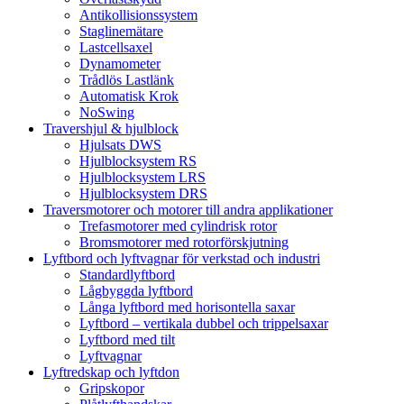
Antikollisionssystem
Staglinemätare
Lastcellsaxel
Dynamometer
Trådlös Lastlänk
Automatisk Krok
NoSwing
Travershjul & hjulblock
Hjulsats DWS
Hjulblocksystem RS
Hjulblocksystem LRS
Hjulblocksystem DRS
Traversmotorer och motorer till andra applikationer
Trefasmotorer med cylindrisk rotor
Bromsmotorer med rotorförskjutning
Lyftbord och lyftvagnar för verkstad och industri
Standardlyftbord
Lågbyggda lyftbord
Långa lyftbord med horisontella saxar
Lyftbord – vertikala dubbel och trippelsaxar
Lyftbord med tilt
Lyftvagnar
Lyftredskap och lyftdon
Gripskopor