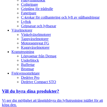
Plåtlyfthandskar
Coilgripare
Griptång för trådrulle
Fatgripare
C-krokar för coilhantering och lyft av stålbandringar
Lyftok
Gripsaxar och lyftsaxar
Växelmotorer
Vinkelväxelmotorer
Tappväxelmotorer
Motoraggregat FG
Kuggväxelmotorer
Kranutrustning
Löpvagnar från Demag
Underblock
Buffertar
Bromsar
Frekvensomriktare
Dedrive Pro
Dedrive Compact STO
Vill du hyra dina produkter?
Vi ger dig möjlighet att långtidshyra din lyftutrustning istället för att
köpa den.