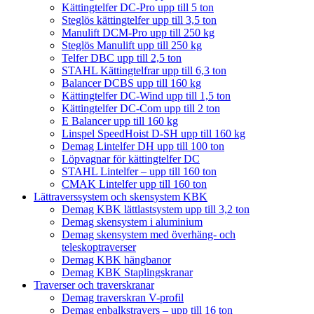
Kättingtelfer DC-Pro upp till 5 ton
Steglös kättingtelfer upp till 3,5 ton
Manulift DCM-Pro upp till 250 kg
Steglös Manulift upp till 250 kg
Telfer DBC upp till 2,5 ton
STAHL Kättingtelfrar upp till 6,3 ton
Balancer DCBS upp till 160 kg
Kättingtelfer DC-Wind upp till 1,5 ton
Kättingtelfer DC-Com upp till 2 ton
E Balancer upp till 160 kg
Linspel SpeedHoist D-SH upp till 160 kg
Demag Lintelfer DH upp till 100 ton
Löpvagnar för kättingtelfer DC
STAHL Lintelfer – upp till 160 ton
CMAK Lintelfer upp till 160 ton
Lättraverssystem och skensystem KBK
Demag KBK lättlastsystem upp till 3,2 ton
Demag skensystem i aluminium
Demag skensystem med överhäng- och
teleskoptraverser
Demag KBK hängbanor
Demag KBK Staplingskranar
Traverser och traverskranar
Demag traverskran V-profil
Demag enbalkstravers – upp till 16 ton