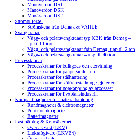
Manöverdon DST
Manöverdon DSK
Manöverdon DSE
Strömtillförsel
Strömskena från Demag & VAHLE
Svängkranar
Vägg- och pelarsvängkranar typ KBK från Demag –
upp till 1 ton
Vägg- och pelarsvängkranar från Demag- upp till 2 ton
Vägg- och pelarsvängkranar – upp till 40 ton
Processkranar
Processkranar för bulkgods och återvinning
Processkranar för pappersindustrin
Processkranar för stålhantering
Processkranar för stålframställning / gjuterier
Processkranar för hopkoppling av processer
Processkranar för flygplansindustrin
Kompaktmagneter för materialhantering
Rundmagneter & elektromagneter
Permanentmagneter
Batterimagneter
Lastmätning & Kransäkerhet
Överlastvakt (LKV)
Linkraftgivare (LKVE/i)
Överlastskydd