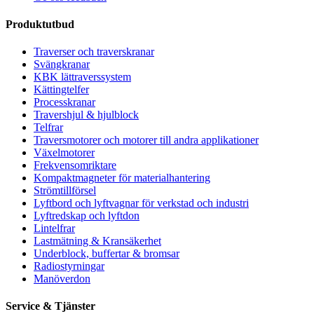
Produktutbud
Traverser och traverskranar
Svängkranar
KBK lättraverssystem
Kättingtelfer
Processkranar
Travershjul & hjulblock
Telfrar
Traversmotorer och motorer till andra applikationer
Växelmotorer
Frekvensomriktare
Kompaktmagneter för materialhantering
Strömtillförsel
Lyftbord och lyftvagnar för verkstad och industri
Lyftredskap och lyftdon
Lintelfrar
Lastmätning & Kransäkerhet
Underblock, buffertar & bromsar
Radiostyrningar
Manöverdon
Service & Tjänster