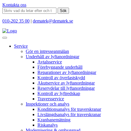
Kontakta oss
Sök
010-202 35 00
|
dematek@dematek.se
Service
Gör en intresseanmälan
Underhåll av lyftanordningar
Avtalsservice
Förebyggande underhåll
Reparationer av lyftanordningar
Kontroll av överlastskydd
Akutservice av lyftanordningar
Reservdelar till lyftanordningar
Kontroll av lyftredskap
Traversservice
Inspektioner och analys
Konditionsanalys för traverskranar
Livslängdsanalys för traverskranar
Kranbanemätning
Riskanalys
Modernisering & ombyggnad