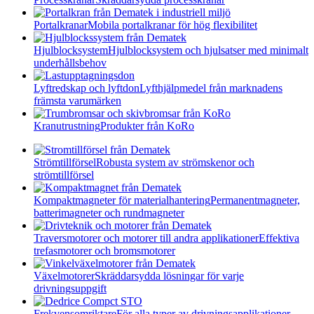
Portalkranar
Mobila portalkranar för hög flexibilitet
Hjulblocksystem
Hjulblocksystem och hjulsatser med minimalt
underhållsbehov
Lyftredskap och lyftdon
Lyfthjälpmedel från marknadens
främsta varumärken
Kranutrustning
Produkter från KoRo
Strömtillförsel
Robusta system av strömskenor och
strömtillförsel
Kompaktmagneter för materialhantering
Permanentmagneter,
batterimagneter och rundmagneter
Traversmotorer och motorer till andra applikationer
Effektiva
trefasmotorer och bromsmotorer
Växelmotorer
Skräddarsydda lösningar för varje
drivningsuppgift
Frekvensomriktare
För alla typer av drivningsapplikationer