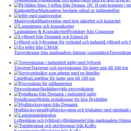
Kättingtelfrar
Marknadens bredaste utbud av kättingtelfrar
Manöverdon
Manöverdon med hög säkerhet och kapacitet
Lastmätning & Kransäkerhet
Produkter från Gigasense
Lyftbord och lyftvagnar för verkstad och industri
Lyftbord och l
Traverskranar från marknadens främsta varumärken
Traverskran
Traverser
Traverser och traverskranar för laster upp till 160 ton
Lintelfrar
Lintelfrar för laster upp till 160 ton
Processkranar
Skräddarsydda processkranar
Portalkranar
Mobila portalkranar för hög flexibilitet
Hjulblocksystem
Hjulblocksystem och hjulsatser med minimalt 
Lyftredskap och lyftdon
Lyfthjälpmedel från marknadens främs
Kranutrustning
Produkter från KoRo