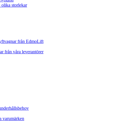
yftvagnar från EdmoLift
ar från våra leverantörer
underhållsbehov
ta varumärken