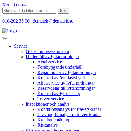
Kontakta oss
Sök
010-202 35 00
|
dematek@dematek.se
Service
Gör en intresseanmälan
Underhåll av lyftanordningar
Avtalsservice
Förebyggande underhåll
Reparationer av lyftanordningar
Kontroll av överlastskydd
Akutservice av lyftanordningar
Reservdelar till lyftanordningar
Kontroll av lyftredskap
Traversservice
Inspektioner och analys
Konditionsanalys för traverskranar
Livslängdsanalys för traverskranar
Kranbanemätning
Riskanalys
Modernisering & ombyggnad