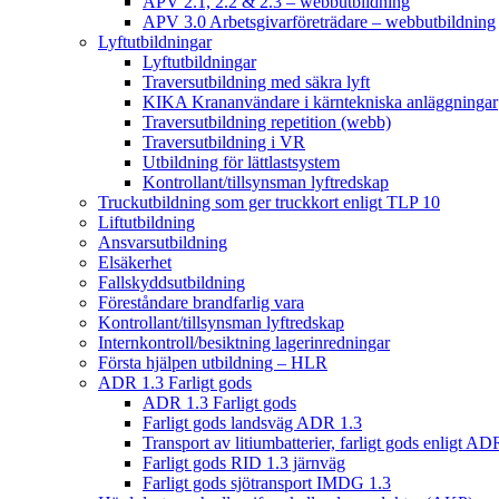
APV 2.1, 2.2 & 2.3 – webbutbildning
APV 3.0 Arbetsgivarföreträdare – webbutbildning
Lyftutbildningar
Lyftutbildningar
Traversutbildning med säkra lyft
KIKA Krananvändare i kärntekniska anläggningar
Traversutbildning repetition (webb)
Traversutbildning i VR
Utbildning för lättlastsystem
Kontrollant/tillsynsman lyftredskap
Truckutbildning som ger truckkort enligt TLP 10
Liftutbildning
Ansvarsutbildning
Elsäkerhet
Fallskyddsutbildning
Föreståndare brandfarlig vara
Kontrollant/tillsynsman lyftredskap
Internkontroll/besiktning lagerinredningar
Första hjälpen utbildning – HLR
ADR 1.3 Farligt gods
ADR 1.3 Farligt gods
Farligt gods landsväg ADR 1.3
Transport av litiumbatterier, farligt gods enligt AD
Farligt gods RID 1.3 järnväg
Farligt gods sjötransport IMDG 1.3