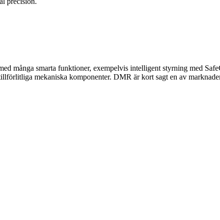
l precision.
 med många smarta funktioner, exempelvis intelligent styrning med Sa
 tillförlitliga mekaniska komponenter. DMR är kort sagt en av marknadens