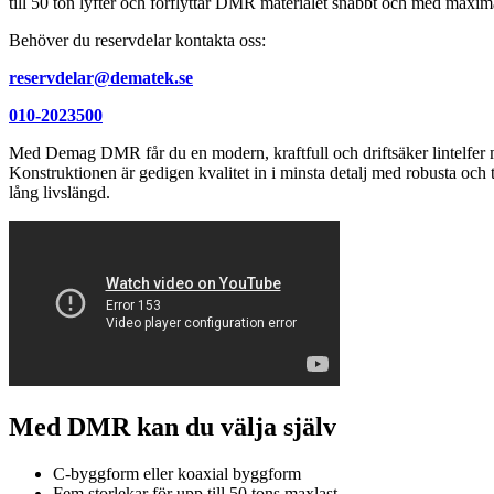
till 50 ton lyfter och förflyttar DMR materialet snabbt och med maxima
Behöver du reservdelar kontakta oss:
reservdelar@dematek.se
010-2023500
Med Demag DMR får du en modern, kraftfull och driftsäker lintelfer
Konstruktionen är gedigen kvalitet in i minsta detalj med robusta och
lång livslängd.
Med DMR kan du välja själv
C-byggform eller koaxial byggform
Fem storlekar för upp till 50 tons maxlast