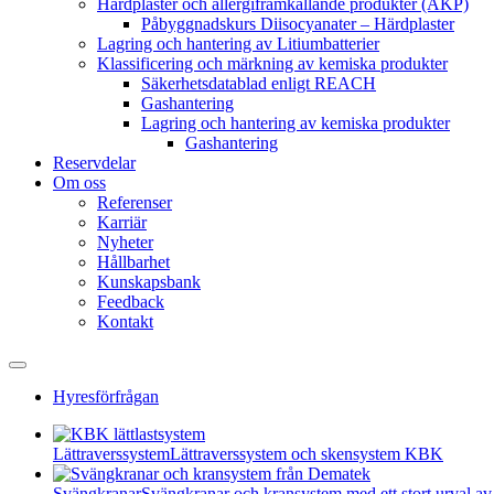
Härdplaster och allergiframkallande produkter (AKP)
Påbyggnadskurs Diisocyanater – Härdplaster
Lagring och hantering av Litiumbatterier
Klassificering och märkning av kemiska produkter
Säkerhetsdatablad enligt REACH
Gashantering
Lagring och hantering av kemiska produkter
Gashantering
Reservdelar
Om oss
Referenser
Karriär
Nyheter
Hållbarhet
Kunskapsbank
Feedback
Kontakt
Hyresförfrågan
Lättraverssystem
Lättraverssystem och skensystem KBK
Svängkranar
Svängkranar och kransystem med ett stort urval av