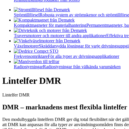
Strömtillförsel
Robusta system av strömskenor och strömtillförse
Kompaktmagneter för materialhantering
Permanentmagneter, ba
Traversmotorer och motorer till andra applikationer
Effektiva t
Växelmotorer
Skräddarsydda lösningar för varje drivningsuppgi
Frekvensomriktare
För alla typer av drivningsapplikationer
Radiostyrningar
Radiostyrningar från välkända varumärken
Lintelfer DMR
Lintelfer DMR
DMR – marknadens mest flexibla lintelfer
Den modulbyggda lintelfern DMR ger dig total flexibilitet när det gäl
att DMR kan anpassas för alla typer av användningsområden finns den o