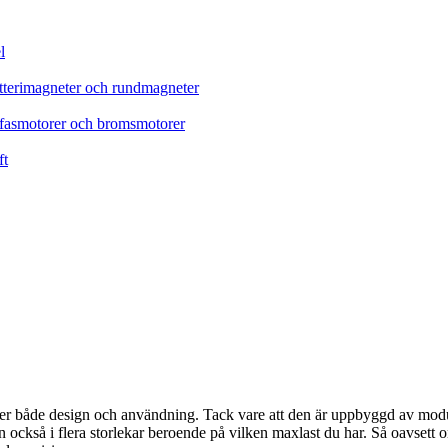
l
tterimagneter och rundmagneter
refasmotorer och bromsmotorer
ft
ler både design och användning. Tack vare att den är uppbyggd av modul
ckså i flera storlekar beroende på vilken maxlast du har. Så oavsett o