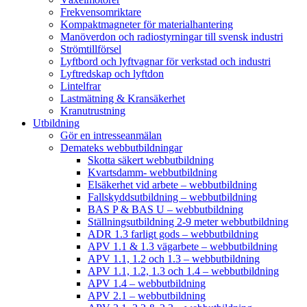
Frekvensomriktare
Kompaktmagneter för materialhantering
Manöverdon och radiostyrningar till svensk industri
Strömtillförsel
Lyftbord och lyftvagnar för verkstad och industri
Lyftredskap och lyftdon
Lintelfrar
Lastmätning & Kransäkerhet
Kranutrustning
Utbildning
Gör en intresseanmälan
Demateks webbutbildningar
Skotta säkert webbutbildning
Kvartsdamm- webbutbildning
Elsäkerhet vid arbete – webbutbildning
Fallskyddsutbildning – webbutbildning
BAS P & BAS U – webbutbildning
Ställningsutbildning 2-9 meter webbutbildning
ADR 1.3 farligt gods – webbutbildning
APV 1.1 & 1.3 vägarbete – webbutbildning
APV 1.1, 1.2 och 1.3 – webbutbildning
APV 1.1, 1.2, 1.3 och 1.4 – webbutbildning
APV 1.4 – webbutbildning
APV 2.1 – webbutbildning