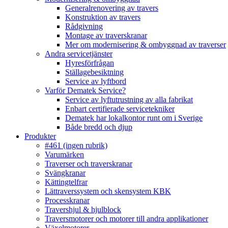
Generalrenovering av travers
Konstruktion av travers
Rådgivning
Montage av traverskranar
Mer om modernisering & ombyggnad av traverser
Andra servicetjänster
Hyresförfrågan
Ställagebesiktning
Service av lyftbord
Varför Dematek Service?
Service av lyftutrustning av alla fabrikat
Enbart certifierade servicetekniker
Dematek har lokalkontor runt om i Sverige
Både bredd och djup
Produkter
#461 (ingen rubrik)
Varumärken
Traverser och traverskranar
Svängkranar
Kättingtelfrar
Lättraverssystem och skensystem KBK
Processkranar
Travershjul & hjulblock
Traversmotorer och motorer till andra applikationer
Växelmotorer