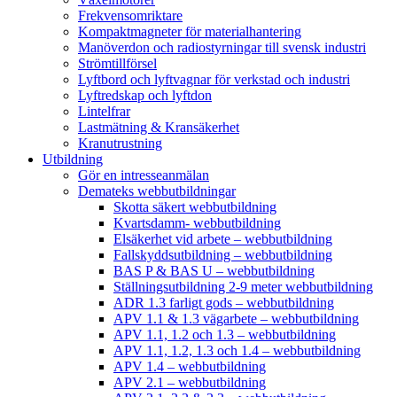
Frekvensomriktare
Kompaktmagneter för materialhantering
Manöverdon och radiostyrningar till svensk industri
Strömtillförsel
Lyftbord och lyftvagnar för verkstad och industri
Lyftredskap och lyftdon
Lintelfrar
Lastmätning & Kransäkerhet
Kranutrustning
Utbildning
Gör en intresseanmälan
Demateks webbutbildningar
Skotta säkert webbutbildning
Kvartsdamm- webbutbildning
Elsäkerhet vid arbete – webbutbildning
Fallskyddsutbildning – webbutbildning
BAS P & BAS U – webbutbildning
Ställningsutbildning 2-9 meter webbutbildning
ADR 1.3 farligt gods – webbutbildning
APV 1.1 & 1.3 vägarbete – webbutbildning
APV 1.1, 1.2 och 1.3 – webbutbildning
APV 1.1, 1.2, 1.3 och 1.4 – webbutbildning
APV 1.4 – webbutbildning
APV 2.1 – webbutbildning