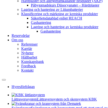
Härdplaster och allergiframkallande produkter (AKP)
Påbyggnadskurs Diisocyanater – Härdplaster
Lagring och hantering av Litiumbatterier
Klassificering och märkning av kemiska produkter
Säkerhetsdatablad enligt REACH
Gashantering
Lagring och hantering av kemiska produkter
Gashantering
Reservdelar
Om oss
Referenser
Karriär
Nyheter
Hållbarhet
Kunskapsbank
Feedback
Kontakt
Hyresförfrågan
Lättraverssystem
Lättraverssystem och skensystem KBK
Svängkranar
Svängkranar och kransystem med ett stort urval av