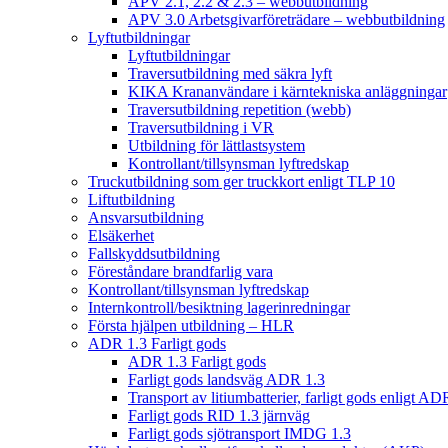
APV 2.1, 2.2 & 2.3 – webbutbildning
APV 3.0 Arbetsgivarföreträdare – webbutbildning
Lyftutbildningar
Lyftutbildningar
Traversutbildning med säkra lyft
KIKA Krananvändare i kärntekniska anläggningar
Traversutbildning repetition (webb)
Traversutbildning i VR
Utbildning för lättlastsystem
Kontrollant/tillsynsman lyftredskap
Truckutbildning som ger truckkort enligt TLP 10
Liftutbildning
Ansvarsutbildning
Elsäkerhet
Fallskyddsutbildning
Föreståndare brandfarlig vara
Kontrollant/tillsynsman lyftredskap
Internkontroll/besiktning lagerinredningar
Första hjälpen utbildning – HLR
ADR 1.3 Farligt gods
ADR 1.3 Farligt gods
Farligt gods landsväg ADR 1.3
Transport av litiumbatterier, farligt gods enligt AD
Farligt gods RID 1.3 järnväg
Farligt gods sjötransport IMDG 1.3