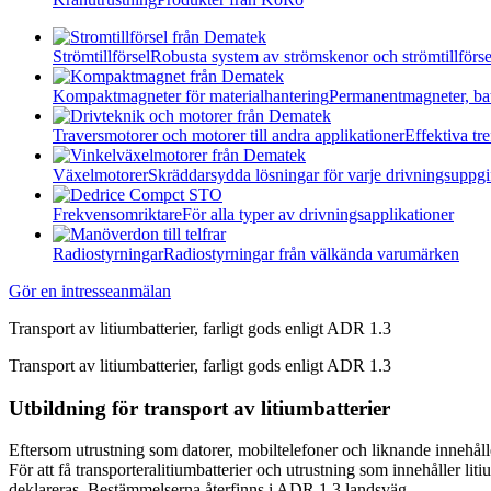
Strömtillförsel
Robusta system av strömskenor och strömtillförse
Kompaktmagneter för materialhantering
Permanentmagneter, ba
Traversmotorer och motorer till andra applikationer
Effektiva t
Växelmotorer
Skräddarsydda lösningar för varje drivningsuppgi
Frekvensomriktare
För alla typer av drivningsapplikationer
Radiostyrningar
Radiostyrningar från välkända varumärken
Gör en intresseanmälan
Transport av litiumbatterier, farligt gods enligt ADR 1.3
Transport av litiumbatterier, farligt gods enligt ADR 1.3
Utbildning för transport av litiumbatterier
Eftersom utrustning som datorer, mobiltelefoner och liknande innehålle
För att få transporteralitiumbatterier och utrustning som innehåller li
deklareras. Bestämmelserna återfinns i ADR 1.3 landsväg.