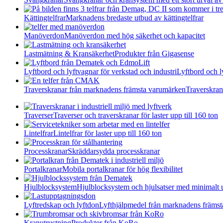
Kättingtelfrar
Marknadens bredaste utbud av kättingtelfrar
Manöverdon
Manöverdon med hög säkerhet och kapacitet
Lastmätning & Kransäkerhet
Produkter från Gigasense
Lyftbord och lyftvagnar för verkstad och industri
Lyftbord och l
Traverskranar från marknadens främsta varumärken
Traverskran
Traverser
Traverser och traverskranar för laster upp till 160 ton
Lintelfrar
Lintelfrar för laster upp till 160 ton
Processkranar
Skräddarsydda processkranar
Portalkranar
Mobila portalkranar för hög flexibilitet
Hjulblocksystem
Hjulblocksystem och hjulsatser med minimalt 
Lyftredskap och lyftdon
Lyfthjälpmedel från marknadens främs
Kranutrustning
Produkter från KoRo