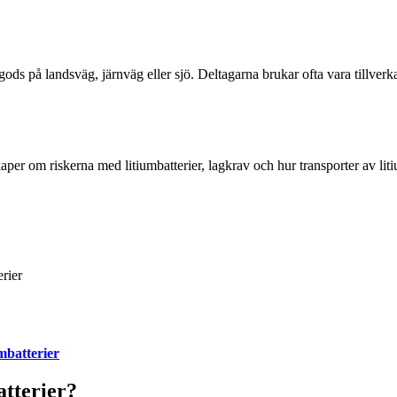
gt gods på landsväg, järnväg eller sjö. Deltagarna brukar ofta vara tillve
per om riskerna med litiumbatterier, lagkrav och hur transporter av litium
rier
umbatterier
atterier?