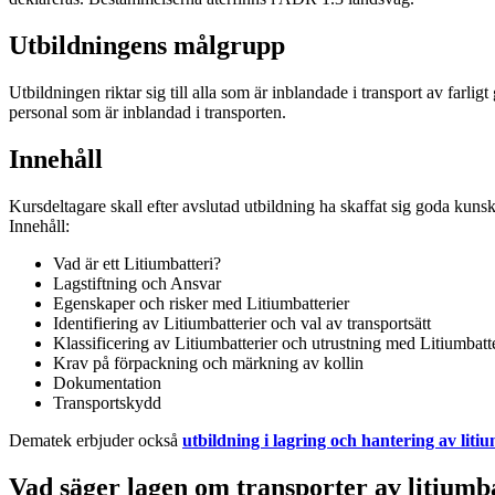
Utbildningens målgrupp
Utbildningen riktar sig till alla som är inblandade i transport av farli
personal som är inblandad i transporten.
Innehåll
Kursdeltagare skall efter avslutad utbildning ha skaffat sig goda kunska
Innehåll:
Vad är ett Litiumbatteri?
Lagstiftning och Ansvar
Egenskaper och risker med Litiumbatterier
Identifiering av Litiumbatterier och val av transportsätt
Klassificering av Litiumbatterier och utrustning med Litiumbatte
Krav på förpackning och märkning av kollin
Dokumentation
Transportskydd
Dematek erbjuder också
utbildning i lagring och hantering av liti
Vad säger lagen om transporter av litiumb