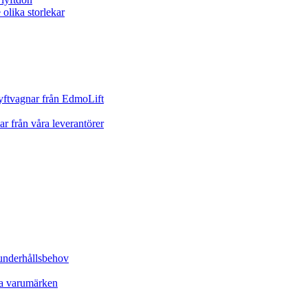
yftvagnar från EdmoLift
ar från våra leverantörer
underhållsbehov
ta varumärken