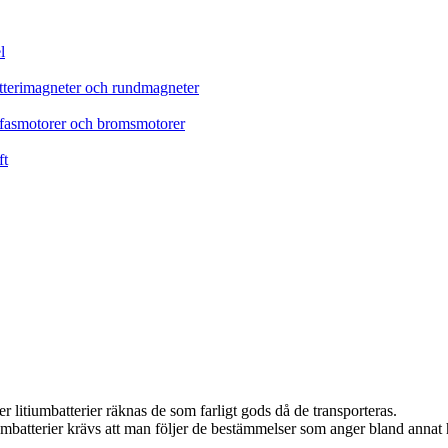
l
tterimagneter och rundmagneter
refasmotorer och bromsmotorer
ft
r litiumbatterier räknas de som farligt gods då de transporteras.
tiumbatterier krävs att man följer de bestämmelser som anger bland annat 