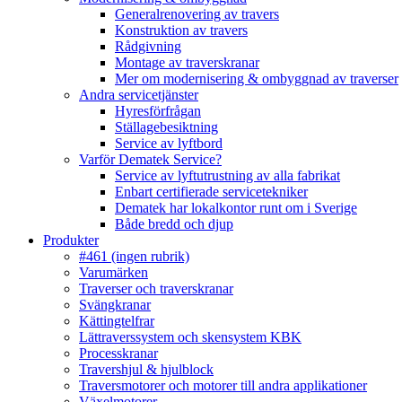
Generalrenovering av travers
Konstruktion av travers
Rådgivning
Montage av traverskranar
Mer om modernisering & ombyggnad av traverser
Andra servicetjänster
Hyresförfrågan
Ställagebesiktning
Service av lyftbord
Varför Dematek Service?
Service av lyftutrustning av alla fabrikat
Enbart certifierade servicetekniker
Dematek har lokalkontor runt om i Sverige
Både bredd och djup
Produkter
#461 (ingen rubrik)
Varumärken
Traverser och traverskranar
Svängkranar
Kättingtelfrar
Lättraverssystem och skensystem KBK
Processkranar
Travershjul & hjulblock
Traversmotorer och motorer till andra applikationer
Växelmotorer