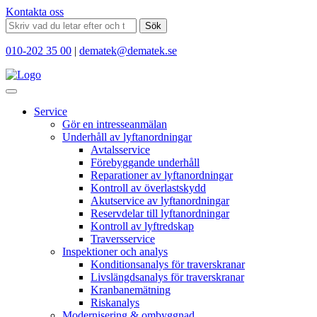
Kontakta oss
Sök
010-202 35 00
|
dematek@dematek.se
Service
Gör en intresseanmälan
Underhåll av lyftanordningar
Avtalsservice
Förebyggande underhåll
Reparationer av lyftanordningar
Kontroll av överlastskydd
Akutservice av lyftanordningar
Reservdelar till lyftanordningar
Kontroll av lyftredskap
Traversservice
Inspektioner och analys
Konditionsanalys för traverskranar
Livslängdsanalys för traverskranar
Kranbanemätning
Riskanalys
Modernisering & ombyggnad