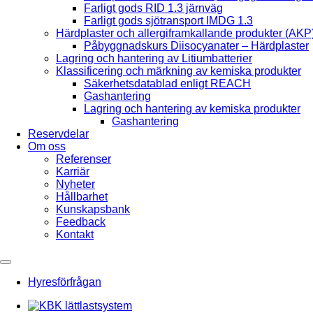
Farligt gods RID 1.3 järnväg
Farligt gods sjötransport IMDG 1.3
Härdplaster och allergiframkallande produkter (AKP
Påbyggnadskurs Diisocyanater – Härdplaster
Lagring och hantering av Litiumbatterier
Klassificering och märkning av kemiska produkter
Säkerhetsdatablad enligt REACH
Gashantering
Lagring och hantering av kemiska produkter
Gashantering
Reservdelar
Om oss
Referenser
Karriär
Nyheter
Hållbarhet
Kunskapsbank
Feedback
Kontakt
Hyresförfrågan