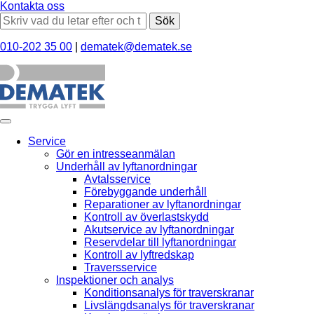
Kontakta oss
Sök
010-202 35 00
|
dematek@dematek.se
Service
Gör en intresseanmälan
Underhåll av lyftanordningar
Avtalsservice
Förebyggande underhåll
Reparationer av lyftanordningar
Kontroll av överlastskydd
Akutservice av lyftanordningar
Reservdelar till lyftanordningar
Kontroll av lyftredskap
Traversservice
Inspektioner och analys
Konditionsanalys för traverskranar
Livslängdsanalys för traverskranar