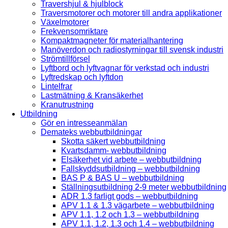
Travershjul & hjulblock
Traversmotorer och motorer till andra applikationer
Växelmotorer
Frekvensomriktare
Kompaktmagneter för materialhantering
Manöverdon och radiostyrningar till svensk industri
Strömtillförsel
Lyftbord och lyftvagnar för verkstad och industri
Lyftredskap och lyftdon
Lintelfrar
Lastmätning & Kransäkerhet
Kranutrustning
Utbildning
Gör en intresseanmälan
Demateks webbutbildningar
Skotta säkert webbutbildning
Kvartsdamm- webbutbildning
Elsäkerhet vid arbete – webbutbildning
Fallskyddsutbildning – webbutbildning
BAS P & BAS U – webbutbildning
Ställningsutbildning 2-9 meter webbutbildning
ADR 1.3 farligt gods – webbutbildning
APV 1.1 & 1.3 vägarbete – webbutbildning
APV 1.1, 1.2 och 1.3 – webbutbildning
APV 1.1, 1.2, 1.3 och 1.4 – webbutbildning