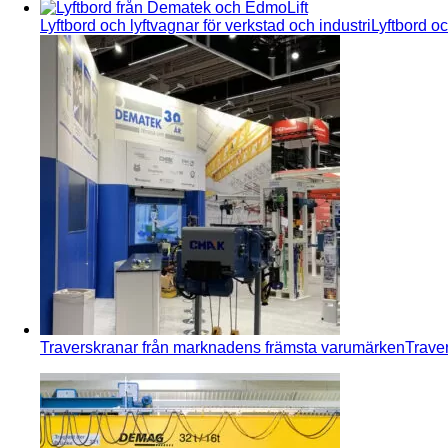
Lyftbord och lyftvagnar för verkstad och industri
Lyftbord oc
Traverskranar från marknadens främsta varumärken
Traver