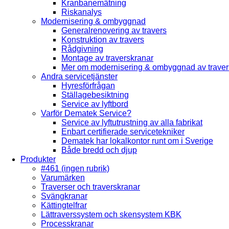
Kranbanemätning
Riskanalys
Modernisering & ombyggnad
Generalrenovering av travers
Konstruktion av travers
Rådgivning
Montage av traverskranar
Mer om modernisering & ombyggnad av traver
Andra servicetjänster
Hyresförfrågan
Ställagebesiktning
Service av lyftbord
Varför Dematek Service?
Service av lyftutrustning av alla fabrikat
Enbart certifierade servicetekniker
Dematek har lokalkontor runt om i Sverige
Både bredd och djup
Produkter
#461 (ingen rubrik)
Varumärken
Traverser och traverskranar
Svängkranar
Kättingtelfrar
Lättraverssystem och skensystem KBK
Processkranar