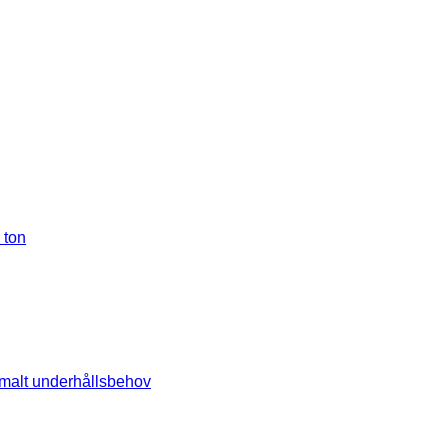
 ton
imalt underhållsbehov