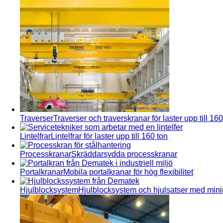
Traverser
Traverser och traverskranar för laster upp till 160
Lintelfrar
Lintelfrar för laster upp till 160 ton
Processkranar
Skräddarsydda processkranar
Portalkranar
Mobila portalkranar för hög flexibilitet
Hjulblocksystem
Hjulblocksystem och hjulsatser med min