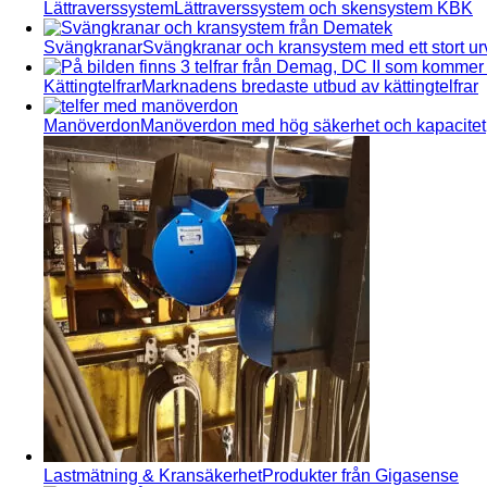
Lättraverssystem
Lättraverssystem och skensystem KBK
Svängkranar
Svängkranar och kransystem med ett stort urv
Kättingtelfrar
Marknadens bredaste utbud av kättingtelfrar
Manöverdon
Manöverdon med hög säkerhet och kapacitet
Lastmätning & Kransäkerhet
Produkter från Gigasense