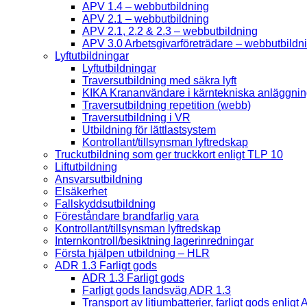
APV 1.4 – webbutbildning
APV 2.1 – webbutbildning
APV 2.1, 2.2 & 2.3 – webbutbildning
APV 3.0 Arbetsgivarföreträdare – webbutbildn
Lyftutbildningar
Lyftutbildningar
Traversutbildning med säkra lyft
KIKA Krananvändare i kärntekniska anläggnin
Traversutbildning repetition (webb)
Traversutbildning i VR
Utbildning för lättlastsystem
Kontrollant/tillsynsman lyftredskap
Truckutbildning som ger truckkort enligt TLP 10
Liftutbildning
Ansvarsutbildning
Elsäkerhet
Fallskyddsutbildning
Föreståndare brandfarlig vara
Kontrollant/tillsynsman lyftredskap
Internkontroll/besiktning lagerinredningar
Första hjälpen utbildning – HLR
ADR 1.3 Farligt gods
ADR 1.3 Farligt gods
Farligt gods landsväg ADR 1.3
Transport av litiumbatterier, farligt gods enligt