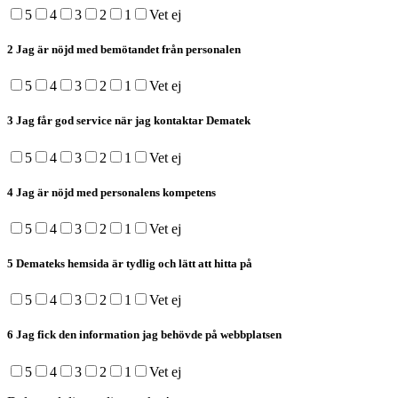
5
4
3
2
1
Vet ej
2
Jag är nöjd med bemötandet från personalen
5
4
3
2
1
Vet ej
3
Jag får god service när jag kontaktar Dematek
5
4
3
2
1
Vet ej
4
Jag är nöjd med personalens kompetens
5
4
3
2
1
Vet ej
5
Demateks hemsida är tydlig och lätt att hitta på
5
4
3
2
1
Vet ej
6
Jag fick den information jag behövde på webbplatsen
5
4
3
2
1
Vet ej