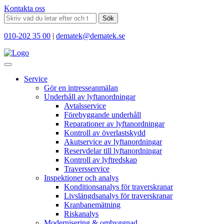
Kontakta oss
Sök
010-202 35 00
|
dematek@dematek.se
Service
Gör en intresseanmälan
Underhåll av lyftanordningar
Avtalsservice
Förebyggande underhåll
Reparationer av lyftanordningar
Kontroll av överlastskydd
Akutservice av lyftanordningar
Reservdelar till lyftanordningar
Kontroll av lyftredskap
Traversservice
Inspektioner och analys
Konditionsanalys för traverskranar
Livslängdsanalys för traverskranar
Kranbanemätning
Riskanalys
Modernisering & ombyggnad