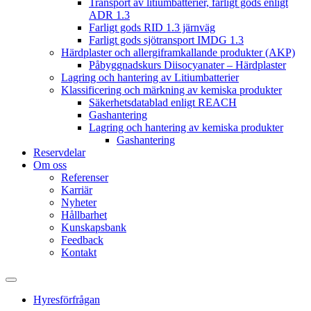
Transport av litiumbatterier, farligt gods enligt
ADR 1.3
Farligt gods RID 1.3 järnväg
Farligt gods sjötransport IMDG 1.3
Härdplaster och allergiframkallande produkter (AKP)
Påbyggnadskurs Diisocyanater – Härdplaster
Lagring och hantering av Litiumbatterier
Klassificering och märkning av kemiska produkter
Säkerhetsdatablad enligt REACH
Gashantering
Lagring och hantering av kemiska produkter
Gashantering
Reservdelar
Om oss
Referenser
Karriär
Nyheter
Hållbarhet
Kunskapsbank
Feedback
Kontakt
Hyresförfrågan