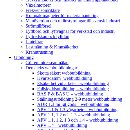
Växelmotorer
Frekvensomriktare
Kompaktmagneter för materialhantering
Manöverdon och radiostyrningar till svensk industri
Strömtillförsel
Lyftbord och lyftvagnar för verkstad och industri
Lyftredskap och lyftdon
Lintelfrar
Lastmätning & Kransäkerhet
Kranutrustning
Utbildning
Gör en intresseanmälan
Demateks webbutbildningar
Skotta säkert webbutbildning
Kvartsdamm- webbutbildning
Elsäkerhet vid arbete – webbutbildning
Fallskyddsutbildning – webbutbildning
BAS P & BAS U – webbutbildning
Ställningsutbildning 2-9 meter webbutbildning
ADR 1.3 farligt gods – webbutbildning
APV 1.1 & 1.3 vägarbete – webbutbildning
APV 1.1, 1.2 och 1.3 – webbutbildning
APV 1.1, 1.2, 1.3 och 1.4 – webbutbildning
APV 1.4 – webbutbildning