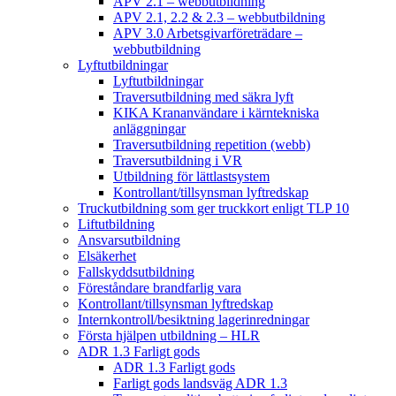
APV 2.1 – webbutbildning
APV 2.1, 2.2 & 2.3 – webbutbildning
APV 3.0 Arbetsgivarföreträdare –
webbutbildning
Lyftutbildningar
Lyftutbildningar
Traversutbildning med säkra lyft
KIKA Krananvändare i kärntekniska
anläggningar
Traversutbildning repetition (webb)
Traversutbildning i VR
Utbildning för lättlastsystem
Kontrollant/tillsynsman lyftredskap
Truckutbildning som ger truckkort enligt TLP 10
Liftutbildning
Ansvarsutbildning
Elsäkerhet
Fallskyddsutbildning
Föreståndare brandfarlig vara
Kontrollant/tillsynsman lyftredskap
Internkontroll/besiktning lagerinredningar
Första hjälpen utbildning – HLR
ADR 1.3 Farligt gods
ADR 1.3 Farligt gods
Farligt gods landsväg ADR 1.3