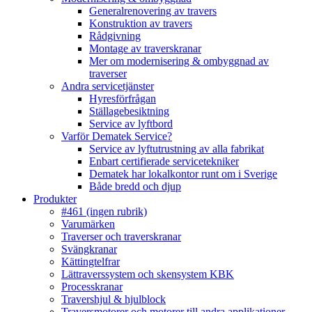
Generalrenovering av travers
Konstruktion av travers
Rådgivning
Montage av traverskranar
Mer om modernisering & ombyggnad av
traverser
Andra servicetjänster
Hyresförfrågan
Ställagebesiktning
Service av lyftbord
Varför Dematek Service?
Service av lyftutrustning av alla fabrikat
Enbart certifierade servicetekniker
Dematek har lokalkontor runt om i Sverige
Både bredd och djup
Produkter
#461 (ingen rubrik)
Varumärken
Traverser och traverskranar
Svängkranar
Kättingtelfrar
Lättraverssystem och skensystem KBK
Processkranar
Travershjul & hjulblock
Traversmotorer och motorer till andra applikationer