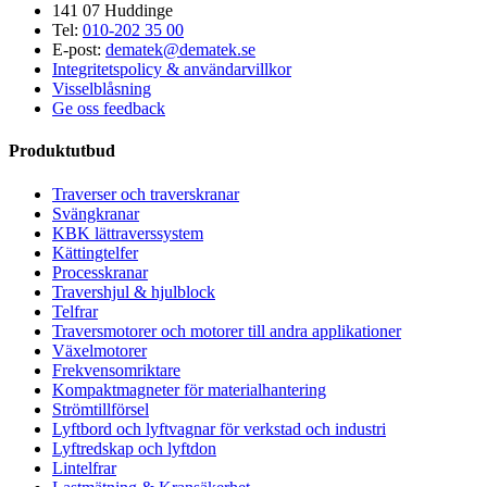
141 07 Huddinge
Tel:
010-202 35 00
E-post:
dematek@dematek.se
Integritetspolicy & användarvillkor
Visselblåsning
Ge oss feedback
Produktutbud
Traverser och traverskranar
Svängkranar
KBK lättraverssystem
Kättingtelfer
Processkranar
Travershjul & hjulblock
Telfrar
Traversmotorer och motorer till andra applikationer
Växelmotorer
Frekvensomriktare
Kompaktmagneter för materialhantering
Strömtillförsel
Lyftbord och lyftvagnar för verkstad och industri
Lyftredskap och lyftdon
Lintelfrar