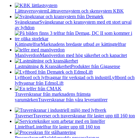
Lättraverssystem
Lättraverssystem och skensystem KBK
Svängkranar
Svängkranar och kransystem med ett stort urval
av lyftdon
Kättingtelfrar
Marknadens bredaste utbud av kättingtelfrar
Manöverdon
Manöverdon med hög säkerhet och kapacitet
Lastmätning & Kransäkerhet
Produkter från Gigasense
Lyftbord och lyftvagnar för verkstad och industri
Lyftbord och
lyftvagnar från EdmoLift
Traverskranar från marknadens främsta
varumärken
Traverskranar från våra leverantörer
Traverser
Traverser och traverskranar för laster upp till 160 ton
Lintelfrar
Lintelfrar för laster upp till 160 ton
Processkranar
Skräddarsydda processkranar