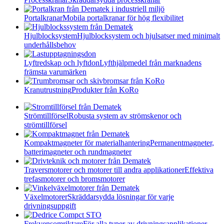
Portalkranar
Mobila portalkranar för hög flexibilitet
Hjulblocksystem
Hjulblocksystem och hjulsatser med minimalt
underhållsbehov
Lyftredskap och lyftdon
Lyfthjälpmedel från marknadens
främsta varumärken
Kranutrustning
Produkter från KoRo
Strömtillförsel
Robusta system av strömskenor och
strömtillförsel
Kompaktmagneter för materialhantering
Permanentmagneter,
batterimagneter och rundmagneter
Traversmotorer och motorer till andra applikationer
Effektiva
trefasmotorer och bromsmotorer
Växelmotorer
Skräddarsydda lösningar för varje
drivningsuppgift
Frekvensomriktare
För alla typer av drivningsapplikationer