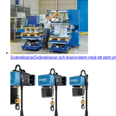
Svängkranar
Svängkranar och kransystem med ett stort urv