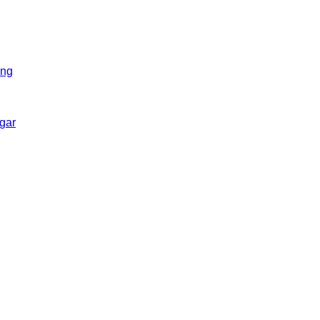
ing
gar