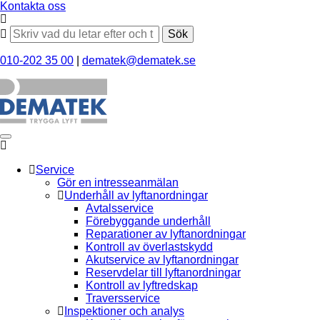
Kontakta oss
Sök
010-202 35 00
|
dematek@dematek.se
Service
Gör en intresseanmälan
Underhåll av lyftanordningar
Avtalsservice
Förebyggande underhåll
Reparationer av lyftanordningar
Kontroll av överlastskydd
Akutservice av lyftanordningar
Reservdelar till lyftanordningar
Kontroll av lyftredskap
Traversservice
Inspektioner och analys