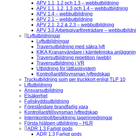
APV 1.1, 1.2 och 1.3 – webbutbildning
APV 1.1, 1.2, 1.3 och 1.4 – webbutbildning
APV 1.4 – webbutbildning
APV 2.1 – webbutbildning
APV 2.1, 2.2 & 2.3 – webbutbildning
APV 3.0 Arbetsgivarföreträdare – webbutbildn
Lyftutbildningar
Lyftutbildningar
Traversutbildning med säkra lyft
KIKA Krananvändare i kärntekniska anläggnin
Traversutbildning repetition (webb)
Traversutbildning i VR
Utbildning för lättlastsystem
Kontrollant/tillsynsman lyftredskap
Truckutbildning som ger truckkort enligt TLP 10
Liftutbildning
Ansvarsutbildning
Elsäkerhet
Fallskyddsutbildning
Föreståndare brandfarlig vara
Kontrollant/tillsynsman lyftredskap
Internkontroll/besiktning lagerinredningar
Första hjälpen utbildning – HLR
ADR 1.3 Farligt gods
ADR 1.3 Farligt gods