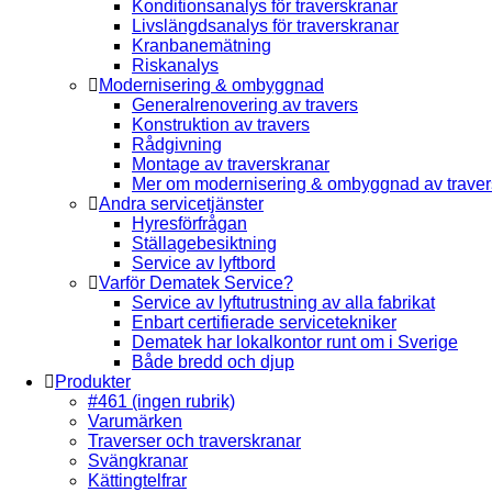
Konditionsanalys för traverskranar
Livslängdsanalys för traverskranar
Kranbanemätning
Riskanalys
Modernisering & ombyggnad
Generalrenovering av travers
Konstruktion av travers
Rådgivning
Montage av traverskranar
Mer om modernisering & ombyggnad av traver
Andra servicetjänster
Hyresförfrågan
Ställagebesiktning
Service av lyftbord
Varför Dematek Service?
Service av lyftutrustning av alla fabrikat
Enbart certifierade servicetekniker
Dematek har lokalkontor runt om i Sverige
Både bredd och djup
Produkter
#461 (ingen rubrik)
Varumärken
Traverser och traverskranar
Svängkranar
Kättingtelfrar