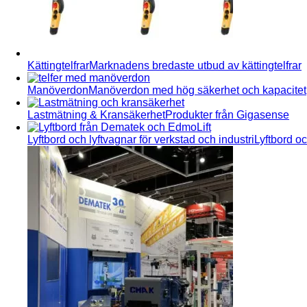
Kättingtelfrar
Marknadens bredaste utbud av kättingtelfrar
Manöverdon
Manöverdon med hög säkerhet och kapacitet
Lastmätning & Kransäkerhet
Produkter från Gigasense
Lyftbord och lyftvagnar för verkstad och industri
Lyftbord oc