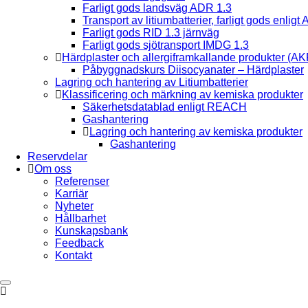
Farligt gods landsväg ADR 1.3
Transport av litiumbatterier, farligt gods enligt
Farligt gods RID 1.3 järnväg
Farligt gods sjötransport IMDG 1.3
Härdplaster och allergiframkallande produkter (AK
Påbyggnadskurs Diisocyanater – Härdplaster
Lagring och hantering av Litiumbatterier
Klassificering och märkning av kemiska produkter
Säkerhetsdatablad enligt REACH
Gashantering
Lagring och hantering av kemiska produkter
Gashantering
Reservdelar
Om oss
Referenser
Karriär
Nyheter
Hållbarhet
Kunskapsbank
Feedback
Kontakt