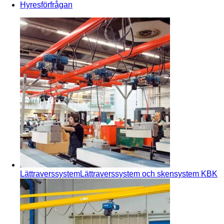
Hyresförfrågan
Lättraverssystem
Lättraverssystem och skensystem KBK