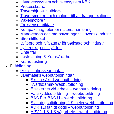
Lättraverssystem och skensystem KBK
Processkranar
Travershjul & hjulblock
Traversmotorer och motorer till andra applikationer
Växelmotorer
Frekvensomriktare
Kompaktmagneter för materialhantering
Manöverdon och radiostyrningar till svensk industri
Strömtillförsel
Lyftbord och lyftvagnar för verkstad och industri
Lyftredskap och lyftdon
Lintelfrar
Lastmätning & Kransäkerhet
Kranutrustning
Utbildning
Gör en intresseanmälan
Demateks webbutbildningar
Skotta säkert webbutbildning
Kvartsdamm- webbutbildning
Elsäkerhet vid arbete – webbutbildning
Fallskyddsutbildning – webbutbildning
BAS P & BAS U – webbutbildning
Ställningsutbildning 2-9 meter webbutbildning
ADR 1.3 farligt gods – webbutbildning
APV 1.1 & 1.3 vägarbete – webbutbildning