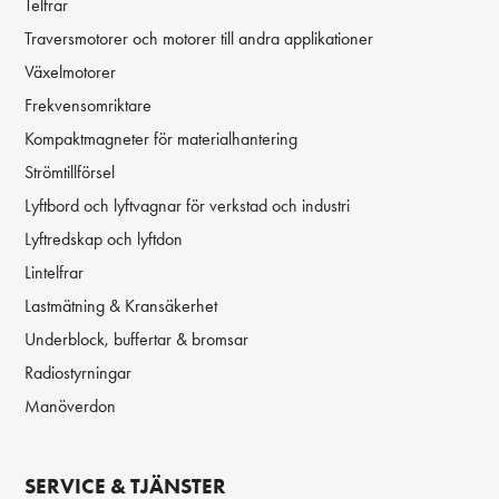
Telfrar
Traversmotorer och motorer till andra applikationer
Växelmotorer
Frekvensomriktare
Kompaktmagneter för materialhantering
Strömtillförsel
Lyftbord och lyftvagnar för verkstad och industri
Lyftredskap och lyftdon
Lintelfrar
Lastmätning & Kransäkerhet
Underblock, buffertar & bromsar
Radiostyrningar
Manöverdon
SERVICE & TJÄNSTER