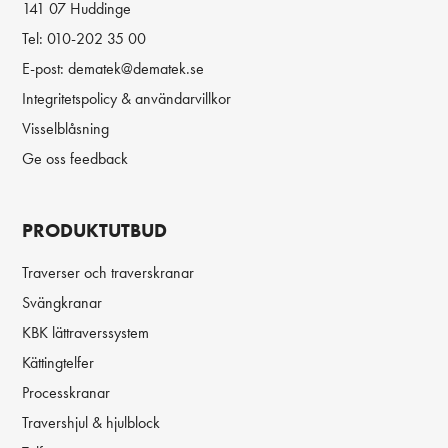
141 07 Huddinge
Tel:
010-202 35 00
E-post:
dematek@dematek.se
Integritetspolicy & användarvillkor
Visselblåsning
Ge oss feedback
PRODUKTUTBUD
Traverser och traverskranar
Svängkranar
KBK lättraverssystem
Kättingtelfer
Processkranar
Travershjul & hjulblock