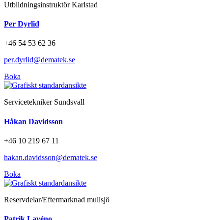
Utbildningsinstruktör Karlstad
Per Dyrlid
+46 54 53 62 36
per.dyrlid@dematek.se
Boka
Servicetekniker Sundsvall
Håkan Davidsson
+46 10 219 67 11
hakan.davidsson@dematek.se
Boka
Reservdelar/Eftermarknad mullsjö
Patrik Lavéno