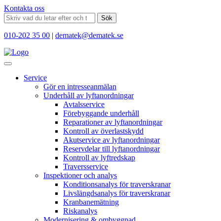
Kontakta oss
Sök
010-202 35 00
|
dematek@dematek.se
Service
Gör en intresseanmälan
Underhåll av lyftanordningar
Avtalsservice
Förebyggande underhåll
Reparationer av lyftanordningar
Kontroll av överlastskydd
Akutservice av lyftanordningar
Reservdelar till lyftanordningar
Kontroll av lyftredskap
Traversservice
Inspektioner och analys
Konditionsanalys för traverskranar
Livslängdsanalys för traverskranar
Kranbanemätning
Riskanalys
Modernisering & ombyggnad