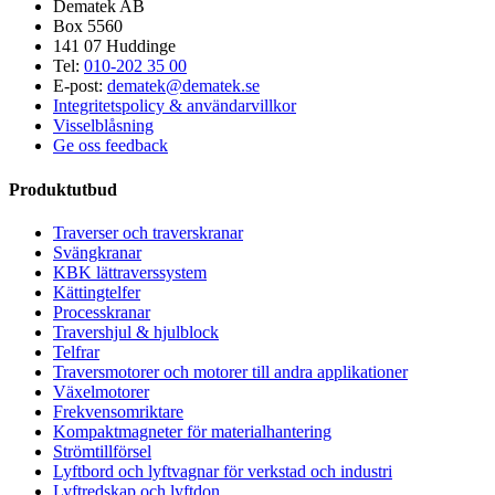
Dematek AB
Box 5560
141 07 Huddinge
Tel:
010-202 35 00
E-post:
dematek@dematek.se
Integritetspolicy & användarvillkor
Visselblåsning
Ge oss feedback
Produktutbud
Traverser och traverskranar
Svängkranar
KBK lättraverssystem
Kättingtelfer
Processkranar
Travershjul & hjulblock
Telfrar
Traversmotorer och motorer till andra applikationer
Växelmotorer
Frekvensomriktare
Kompaktmagneter för materialhantering
Strömtillförsel
Lyftbord och lyftvagnar för verkstad och industri
Lyftredskap och lyftdon