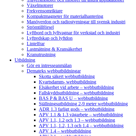
Växelmotorer
Frekvensomriktare
Kompaktmagneter för materialhantering
Manöverdon och radiostyrningar till svensk industri
Strömtillförsel
Lyftbord och lyftvagnar för verkstad och industri
Lyftredskap och lyftdon
Lintelfrar
Lastmätning & Kransäkerhet
Kranutrustning
Utbildning
Gör en intresseanmälan
Demateks webbutbildningar
Skotta säkert webbutbildning
Kvartsdamm- webbutbildning
Elsäkerhet vid arbete – webbutbildning
Fallskyddsutbildning – webbutbildning
BAS P & BAS U – webbutbildning
Ställningsutbildning 2-9 meter webbutbildning
ADR 1.3 farligt gods – webbutbildning
APV 1.1 & 1.3 vägarbete – webbutbildning
APV 1.1, 1.2 och 1.3 – webbutbildning
APV 1.1, 1.2, 1.3 och 1.4 – webbutbildning
APV 1.4 – webbutbildning