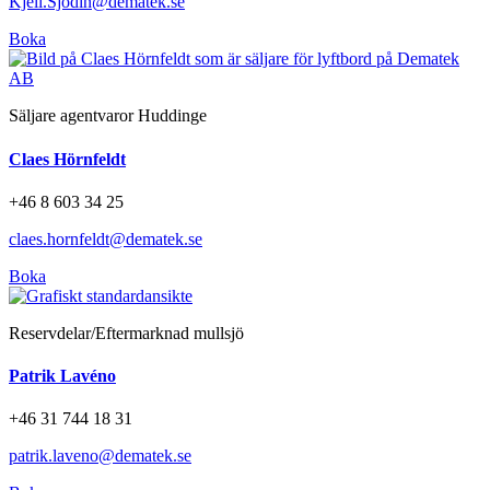
Kjell.Sjodin@dematek.se
Boka
Säljare agentvaror Huddinge
Claes Hörnfeldt
+46 8 603 34 25
claes.hornfeldt@dematek.se
Boka
Reservdelar/Eftermarknad mullsjö
Patrik Lavéno
+46 31 744 18 31
patrik.laveno@dematek.se