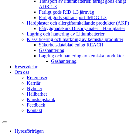
Transport av litiumbatterier, farligt gods enligt
ADR 1.3
Farligt gods RID 1.3 järnväg
Farligt gods sjötransport IMDG 1.3
Härdplaster och allergiframkallande produkter (AKP)
Påbyggnadskurs Diisocyanater – Härdplaster
Lagring och hantering av Litiumbatterier
Klassificering och märkning av kemiska produkter
Säkerhetsdatablad enligt REACH
Gashantering
Lagring och hantering av kemiska produkter
Gashantering
Reservdelar
Om oss
Referenser
Karriär
Nyheter
Hållbarhet
Kunskapsbank
Feedback
Kontakt
Hyresförfrågan