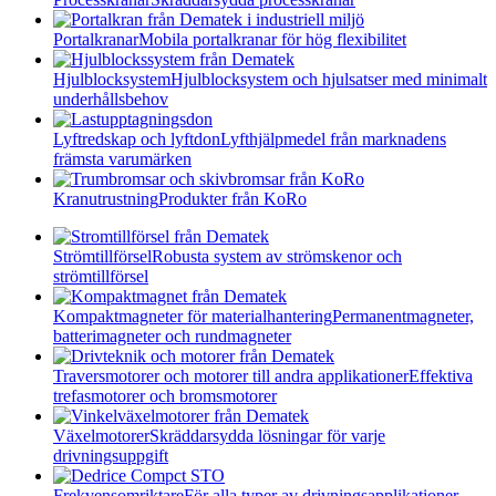
Portalkranar
Mobila portalkranar för hög flexibilitet
Hjulblocksystem
Hjulblocksystem och hjulsatser med minimalt
underhållsbehov
Lyftredskap och lyftdon
Lyfthjälpmedel från marknadens
främsta varumärken
Kranutrustning
Produkter från KoRo
Strömtillförsel
Robusta system av strömskenor och
strömtillförsel
Kompaktmagneter för materialhantering
Permanentmagneter,
batterimagneter och rundmagneter
Traversmotorer och motorer till andra applikationer
Effektiva
trefasmotorer och bromsmotorer
Växelmotorer
Skräddarsydda lösningar för varje
drivningsuppgift
Frekvensomriktare
För alla typer av drivningsapplikationer