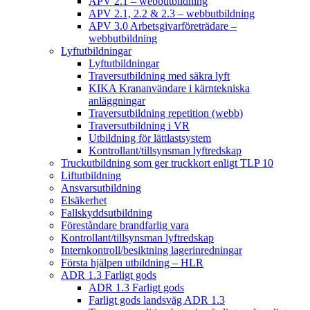
APV 2.1 – webbutbildning
APV 2.1, 2.2 & 2.3 – webbutbildning
APV 3.0 Arbetsgivarföreträdare –
webbutbildning
Lyftutbildningar
Lyftutbildningar
Traversutbildning med säkra lyft
KIKA Krananvändare i kärntekniska
anläggningar
Traversutbildning repetition (webb)
Traversutbildning i VR
Utbildning för lättlastsystem
Kontrollant/tillsynsman lyftredskap
Truckutbildning som ger truckkort enligt TLP 10
Liftutbildning
Ansvarsutbildning
Elsäkerhet
Fallskyddsutbildning
Föreståndare brandfarlig vara
Kontrollant/tillsynsman lyftredskap
Internkontroll/besiktning lagerinredningar
Första hjälpen utbildning – HLR
ADR 1.3 Farligt gods
ADR 1.3 Farligt gods
Farligt gods landsväg ADR 1.3