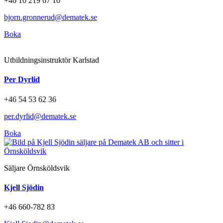
+46 10 219 67 10
bjorn.gronnerud@dematek.se
Boka
Utbildningsinstruktör Karlstad
Per Dyrlid
+46 54 53 62 36
per.dyrlid@dematek.se
Boka
Säljare Örnsköldsvik
Kjell Sjödin
+46 660-782 83