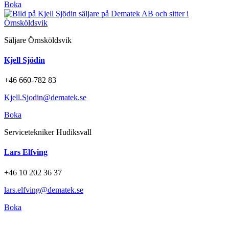
Boka
Säljare Örnsköldsvik
Kjell Sjödin
+46 660-782 83
Kjell.Sjodin@dematek.se
Boka
Servicetekniker Hudiksvall
Lars Elfving
+46 10 202 36 37
lars.elfving@dematek.se
Boka