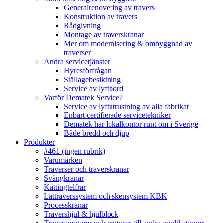
Generalrenovering av travers
Konstruktion av travers
Rådgivning
Montage av traverskranar
Mer om modernisering & ombyggnad av
traverser
Andra servicetjänster
Hyresförfrågan
Ställagebesiktning
Service av lyftbord
Varför Dematek Service?
Service av lyftutrustning av alla fabrikat
Enbart certifierade servicetekniker
Dematek har lokalkontor runt om i Sverige
Både bredd och djup
Produkter
#461 (ingen rubrik)
Varumärken
Traverser och traverskranar
Svängkranar
Kättingtelfrar
Lättraverssystem och skensystem KBK
Processkranar
Travershjul & hjulblock
Traversmotorer och motorer till andra applikationer