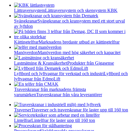
Lättraverssystem
Lättraverssystem och skensystem KBK
Svängkranar
Svängkranar och kransystem med ett stort urval
av lyftdon
Kättingtelfrar
Marknadens bredaste utbud av kättingtelfrar
Manöverdon
Manöverdon med hög säkerhet och kapacitet
Lastmätning & Kransäkerhet
Produkter från Gigasense
Lyftbord och lyftvagnar för verkstad och industri
Lyftbord och
lyftvagnar från EdmoLift
Traverskranar från marknadens främsta
varumärken
Traverskranar från våra leverantörer
Traverser
Traverser och traverskranar för laster upp till 160 ton
Lintelfrar
Lintelfrar för laster upp till 160 ton
Processkranar
Skräddarsydda processkranar