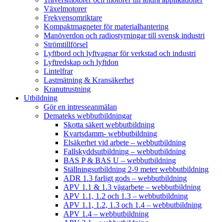
Växelmotorer
Frekvensomriktare
Kompaktmagneter för materialhantering
Manöverdon och radiostyrningar till svensk industri
Strömtillförsel
Lyftbord och lyftvagnar för verkstad och industri
Lyftredskap och lyftdon
Lintelfrar
Lastmätning & Kransäkerhet
Kranutrustning
Utbildning
Gör en intresseanmälan
Demateks webbutbildningar
Skotta säkert webbutbildning
Kvartsdamm- webbutbildning
Elsäkerhet vid arbete – webbutbildning
Fallskyddsutbildning – webbutbildning
BAS P & BAS U – webbutbildning
Ställningsutbildning 2-9 meter webbutbildning
ADR 1.3 farligt gods – webbutbildning
APV 1.1 & 1.3 vägarbete – webbutbildning
APV 1.1, 1.2 och 1.3 – webbutbildning
APV 1.1, 1.2, 1.3 och 1.4 – webbutbildning
APV 1.4 – webbutbildning