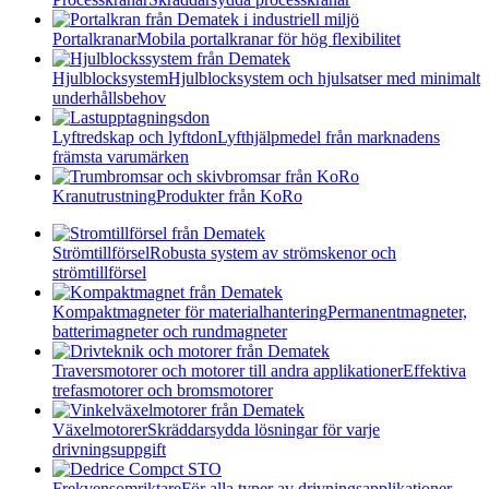
Portalkranar
Mobila portalkranar för hög flexibilitet
Hjulblocksystem
Hjulblocksystem och hjulsatser med minimalt
underhållsbehov
Lyftredskap och lyftdon
Lyfthjälpmedel från marknadens
främsta varumärken
Kranutrustning
Produkter från KoRo
Strömtillförsel
Robusta system av strömskenor och
strömtillförsel
Kompaktmagneter för materialhantering
Permanentmagneter,
batterimagneter och rundmagneter
Traversmotorer och motorer till andra applikationer
Effektiva
trefasmotorer och bromsmotorer
Växelmotorer
Skräddarsydda lösningar för varje
drivningsuppgift
Frekvensomriktare
För alla typer av drivningsapplikationer