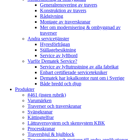
Generalrenovering av travers
Konstruktion av travers
Rådgivning
Montage av traverskranar
Mer om modernisering & ombyggnad av
traverser
Andra servicetjänster
Hyresförfrågan
Ställagebesiktning
Service av lyftbord
Varför Dematek Service?
Service av lyftutrustning av alla fabrikat
Enbart certifierade servicetekniker
Dematek har lokalkontor runt om i Sverige
Både bredd och djup
Produkter
#461 (ingen rubrik)
Varumärken
Traverser och traverskranar
Svängkranar
Kättingtelfrar
Lättraverssystem och skensystem KBK
Processkranar
Travershjul & hjulblock
Traversmotorer och motorer till andra applikationer