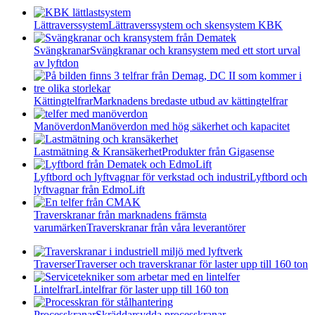
Lättraverssystem
Lättraverssystem och skensystem KBK
Svängkranar
Svängkranar och kransystem med ett stort urval
av lyftdon
Kättingtelfrar
Marknadens bredaste utbud av kättingtelfrar
Manöverdon
Manöverdon med hög säkerhet och kapacitet
Lastmätning & Kransäkerhet
Produkter från Gigasense
Lyftbord och lyftvagnar för verkstad och industri
Lyftbord och
lyftvagnar från EdmoLift
Traverskranar från marknadens främsta
varumärken
Traverskranar från våra leverantörer
Traverser
Traverser och traverskranar för laster upp till 160 ton
Lintelfrar
Lintelfrar för laster upp till 160 ton
Processkranar
Skräddarsydda processkranar