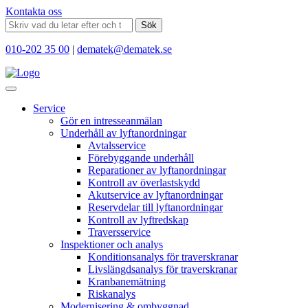
Kontakta oss
Sök
010-202 35 00
|
dematek@dematek.se
Service
Gör en intresseanmälan
Underhåll av lyftanordningar
Avtalsservice
Förebyggande underhåll
Reparationer av lyftanordningar
Kontroll av överlastskydd
Akutservice av lyftanordningar
Reservdelar till lyftanordningar
Kontroll av lyftredskap
Traversservice
Inspektioner och analys
Konditionsanalys för traverskranar
Livslängdsanalys för traverskranar
Kranbanemätning
Riskanalys
Modernisering & ombyggnad