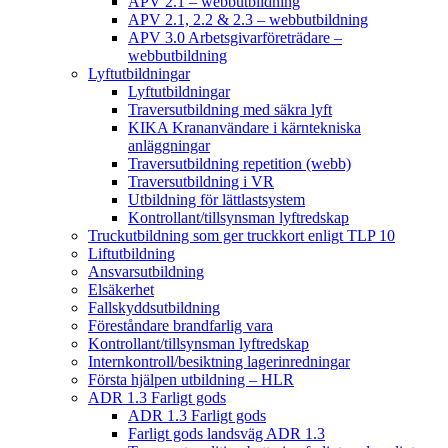
APV 2.1 – webbutbildning
APV 2.1, 2.2 & 2.3 – webbutbildning
APV 3.0 Arbetsgivarföreträdare –
webbutbildning
Lyftutbildningar
Lyftutbildningar
Traversutbildning med säkra lyft
KIKA Krananvändare i kärntekniska
anläggningar
Traversutbildning repetition (webb)
Traversutbildning i VR
Utbildning för lättlastsystem
Kontrollant/tillsynsman lyftredskap
Truckutbildning som ger truckkort enligt TLP 10
Liftutbildning
Ansvarsutbildning
Elsäkerhet
Fallskyddsutbildning
Föreståndare brandfarlig vara
Kontrollant/tillsynsman lyftredskap
Internkontroll/besiktning lagerinredningar
Första hjälpen utbildning – HLR
ADR 1.3 Farligt gods
ADR 1.3 Farligt gods
Farligt gods landsväg ADR 1.3