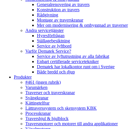
Generalrenovering av travers
Konstruktion av travers
Rådgivning
Montage av traverskranar
Mer om modernisering & ombyggnad av traverser
Andra servicetjänster
Hyresförfrågan
Ställagebesiktning
Service av lyftbord
Varför Dematek Service?
Service av lyftutrustning av alla fabrikat
Enbart certifierade servicetekniker
Dematek har lokalkontor runt om i Sverige
Både bredd och djup
Produkter
#461 (ingen rubrik)
Varumärken
Traverser och traverskranar
Svängkranar
Kättingtelfrar
Lättraverssystem och skensystem KBK
Processkranar
Travershjul & hjulblock
Traversmotorer och motorer till andra applikationer
Växelmotorer