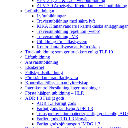
APV 2.1, 2.2 & 2.3 – webbutbildning
APV 3.0 Arbetsgivarföreträdare – webbutbildning
Lyftutbildningar
Lyftutbildningar
Traversutbildning med säkra lyft
KIKA Krananvändare i kärntekniska anläggningar
Traversutbildning repetition (webb)
Traversutbildning i VR
Utbildning för lättlastsystem
Kontrollant/tillsynsman lyftredskap
Truckutbildning som ger truckkort enligt TLP 10
Liftutbildning
Ansvarsutbildning
Elsäkerhet
Fallskyddsutbildning
Föreståndare brandfarlig vara
Kontrollant/tillsynsman lyftredskap
Internkontroll/besiktning lagerinredningar
Första hjälpen utbildning – HLR
ADR 1.3 Farligt gods
ADR 1.3 Farligt gods
Farligt gods landsväg ADR 1.3
Transport av litiumbatterier, farligt gods enligt AD
Farligt gods RID 1.3 järnväg
Farligt gods sjötransport IMDG 1.3