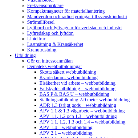
Frekvensomriktare
Kompaktmagneter för materialhantering
Manöverdon och radiostyrningar till svensk industri
Strömtillförsel
Lyftbord och lyftvagnar för verkstad och industri
Lyftredskap och lyftdon
Lintelfrar
Lastmätning & Kransäkerhet
Kranutrustning
Utbildning
Gör en intresseanmälan
Demateks webbutbildningar
Skotta säkert webbutbildning
Kvartsdamm- webbutbildning
Elsäkerhet vid arbete – webbutbildning
Fallskyddsutbildning – webbutbildning
BAS P & BAS U – webbutbildning
Ställningsutbildning 2-9 meter webbutbildning
ADR 1.3 farligt gods – webbutbildning
APV 1.1 & 1.3 vägarbete – webbutbildning
APV 1.1, 1.2 och 1.3 – webbutbildning
APV 1.1, 1.2, 1.3 och 1.4 – webbutbildning
APV 1.4 – webbutbildning
APV 2.1 – webbutbildning