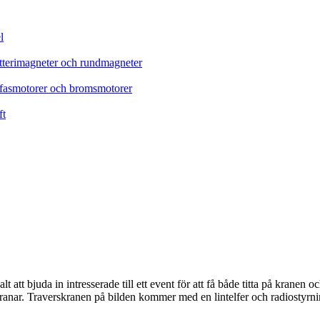
l
tterimagneter och rundmagneter
refasmotorer och bromsmotorer
ft
 att bjuda in intresserade till ett event för att få både titta på kranen
kranar. Traverskranen på bilden kommer med en lintelfer och radiostyrni