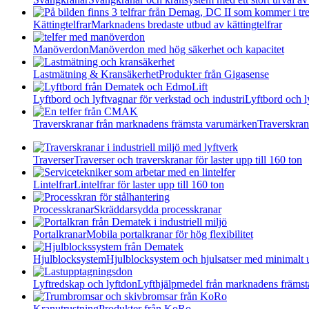
Kättingtelfrar
Marknadens bredaste utbud av kättingtelfrar
Manöverdon
Manöverdon med hög säkerhet och kapacitet
Lastmätning & Kransäkerhet
Produkter från Gigasense
Lyftbord och lyftvagnar för verkstad och industri
Lyftbord och l
Traverskranar från marknadens främsta varumärken
Traverskran
Traverser
Traverser och traverskranar för laster upp till 160 ton
Lintelfrar
Lintelfrar för laster upp till 160 ton
Processkranar
Skräddarsydda processkranar
Portalkranar
Mobila portalkranar för hög flexibilitet
Hjulblocksystem
Hjulblocksystem och hjulsatser med minimalt 
Lyftredskap och lyftdon
Lyfthjälpmedel från marknadens främs
Kranutrustning
Produkter från KoRo