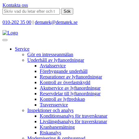
Kontakta oss
Sök
010-202 35 00
|
dematek@dematek.se
Service
Gör en intresseanmälan
Underhåll av lyftanordningar
Avtalsservice
Förebyggande underhåll
Reparationer av lyftanordningar
Kontroll av överlastskydd
Akutservice av lyftanordningar
Reservdelar till lyftanordningar
Kontroll av lyftredskap
Traversservice
Inspektioner och analys
Konditionsanalys för traverskranar
Livslängdsanalys för traverskranar
Kranbanemätning
Riskanalys
Modernisering & ombyggnad