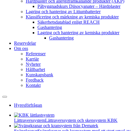
Härdplaster och allergiframkallande produkter (AKP)
Påbyggnadskurs Diisocyanater – Härdplaster
Lagring och hantering av Litiumbatterier
Klassificering och märkning av kemiska produkter
Säkerhetsdatablad enligt REACH
Gashantering
Lagring och hantering av kemiska produkter
Gashantering
Reservdelar
Om oss
Referenser
Karriär
Nyheter
Hållbarhet
Kunskapsbank
Feedback
Kontakt
Hyresförfrågan
Lättraverssystem
Lättraverssystem och skensystem KBK
Svängkranar
Svängkranar och kransystem med ett stort urval av