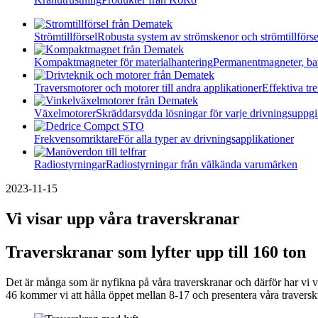
Strömtillförsel
Robusta system av strömskenor och strömtillförse
Kompaktmagneter för materialhantering
Permanentmagneter, ba
Traversmotorer och motorer till andra applikationer
Effektiva t
Växelmotorer
Skräddarsydda lösningar för varje drivningsuppgi
Frekvensomriktare
För alla typer av drivningsapplikationer
Radiostyrningar
Radiostyrningar från välkända varumärken
2023-11-15
Vi visar upp våra traverskranar
Traverskranar som lyfter upp till 160 ton
Det är många som är nyfikna på våra traverskranar och därför har vi valt
46 kommer vi att hålla öppet mellan 8-17 och presentera våra travers