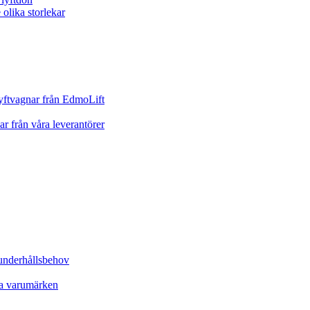
yftvagnar från EdmoLift
ar från våra leverantörer
underhållsbehov
ta varumärken