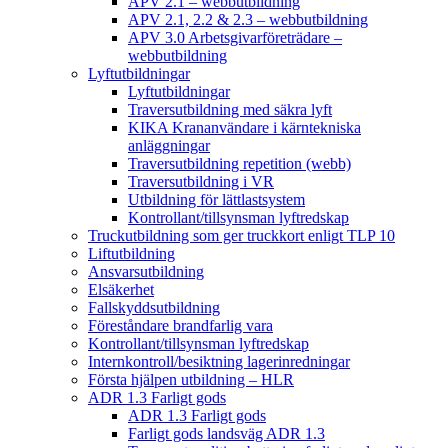
APV 2.1 – webbutbildning
APV 2.1, 2.2 & 2.3 – webbutbildning
APV 3.0 Arbetsgivarföreträdare –
webbutbildning
Lyftutbildningar
Lyftutbildningar
Traversutbildning med säkra lyft
KIKA Krananvändare i kärntekniska
anläggningar
Traversutbildning repetition (webb)
Traversutbildning i VR
Utbildning för lättlastsystem
Kontrollant/tillsynsman lyftredskap
Truckutbildning som ger truckkort enligt TLP 10
Liftutbildning
Ansvarsutbildning
Elsäkerhet
Fallskyddsutbildning
Föreståndare brandfarlig vara
Kontrollant/tillsynsman lyftredskap
Internkontroll/besiktning lagerinredningar
Första hjälpen utbildning – HLR
ADR 1.3 Farligt gods
ADR 1.3 Farligt gods
Farligt gods landsväg ADR 1.3