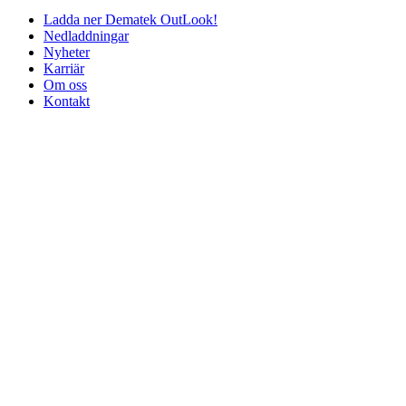
Ladda ner Dematek OutLook!
Nedladdningar
Nyheter
Karriär
Om oss
Kontakt