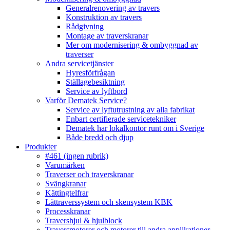
Generalrenovering av travers
Konstruktion av travers
Rådgivning
Montage av traverskranar
Mer om modernisering & ombyggnad av
traverser
Andra servicetjänster
Hyresförfrågan
Ställagebesiktning
Service av lyftbord
Varför Dematek Service?
Service av lyftutrustning av alla fabrikat
Enbart certifierade servicetekniker
Dematek har lokalkontor runt om i Sverige
Både bredd och djup
Produkter
#461 (ingen rubrik)
Varumärken
Traverser och traverskranar
Svängkranar
Kättingtelfrar
Lättraverssystem och skensystem KBK
Processkranar
Travershjul & hjulblock
Traversmotorer och motorer till andra applikationer