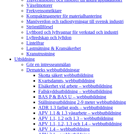
Växelmotorer
Frekvensomriktare
Kompaktmagneter för materialhantering
Manöverdon och radiostyrningar till svensk industri
Strömtillförsel
Lyftbord och lyftvagnar för verkstad och industri
Lyftredskap och lyftdon
Lintelfrar
Lastmätning & Kransäkerhet
Kranutrustning
Utbildning
Gör en intresseanmälan
Demateks webbutbildningar
Skotta säkert webbutbildning
Kvartsdamm- webbutbildning
Elsäkerhet vid arbete – webbutbildning
Fallskyddsutbildning – webbutbildning
BAS P & BAS U – webbutbildning
Ställningsutbildning 2-9 meter webbutbildning
ADR 1.3 farligt gods – webbutbildning
APV 1.1 & 1.3 vägarbete – webbutbildning
APV 1.1, 1.2 och 1.3 – webbutbildning
APV 1.1, 1.2, 1.3 och 1.4 – webbutbildning
APV 1.4 – webbutbildning