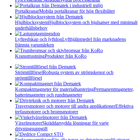
Portalkranar
Mobila portalkranar för hög flexibilitet
Hjulblocksystem
Hjulblocksystem och hjulsatser med minimalt
underhållsbehov
Lyftredskap och lyftdon
Lyfthjälpmedel från marknadens
främsta varumärken
Kranutrustning
Produkter från KoRo
Strömtillförsel
Robusta system av strömskenor och
strömtillförsel
Kompaktmagneter för materialhantering
Permanentmagneter,
batterimagneter och rundmagneter
Traversmotorer och motorer till andra applikationer
Effektiva
trefasmotorer och bromsmotorer
Växelmotorer
Skräddarsydda lösningar för varje
drivningsuppgift
Frekvensomriktare
För alla typer av drivningsapplikationer