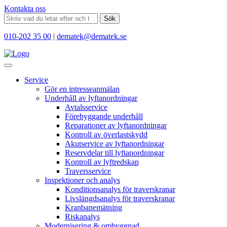
Kontakta oss
Sök
010-202 35 00
|
dematek@dematek.se
Service
Gör en intresseanmälan
Underhåll av lyftanordningar
Avtalsservice
Förebyggande underhåll
Reparationer av lyftanordningar
Kontroll av överlastskydd
Akutservice av lyftanordningar
Reservdelar till lyftanordningar
Kontroll av lyftredskap
Traversservice
Inspektioner och analys
Konditionsanalys för traverskranar
Livslängdsanalys för traverskranar
Kranbanemätning
Riskanalys
Modernisering & ombyggnad