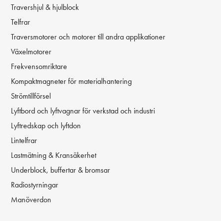
Travershjul & hjulblock
Telfrar
Traversmotorer och motorer till andra applikationer
Växelmotorer
Frekvensomriktare
Kompaktmagneter för materialhantering
Strömtillförsel
Lyftbord och lyftvagnar för verkstad och industri
Lyftredskap och lyftdon
Lintelfrar
Lastmätning & Kransäkerhet
Underblock, buffertar & bromsar
Radiostyrningar
Manöverdon