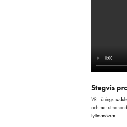
Stegvis pro
VR-träningsmodulen
och mer utmanande 
lyftmanövrar.