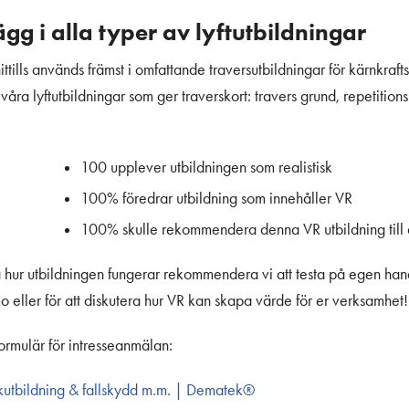
lägg i alla typer av lyftutbildningar
ttills används främst i omfattande traversutbildningar för kärnkraft
a våra lyftutbildningar som ger traverskort: travers grund, repetition
100 upplever utbildningen som realistisk
100% föredrar utbildning som innehåller VR
100% skulle rekommendera denna VR utbildning till
rstå hur utbildningen fungerar rekommendera vi att testa på egen han
o eller för att diskutera hur VR kan skapa värde för er verksamhet!
 formulär för intresseanmälan:
uckutbildning & fallskydd m.m. | Dematek®