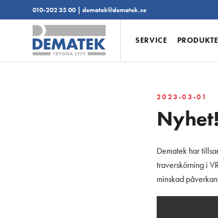
010-202 35 00
|
dematek@dematek.se
SERVICE
PRODUKT
2023-03-01
Nyhet!
Dematek har tills
traverskörning i V
minskad påverkan 