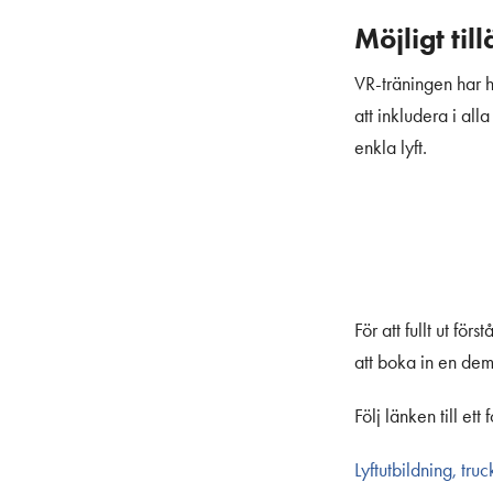
Möjligt til
VR-träningen har hi
att inkludera i all
enkla lyft.
För att fullt ut fö
att boka in en dem
Följ länken till ett
Lyftutbildning, tr