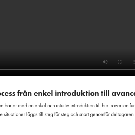
cess från enkel introduktion till avanc
 börjar med en enkel och intuitiv introduktion till hur traversen f
situationer läggs till steg för steg och snart genomför deltagare