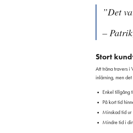
”Det var
– Patri
Stort kun
Att träna travers i
inlärning, men det
Enkel tillgång 
På kort tid hinn
Minskad tid ur
Mindre tid i di