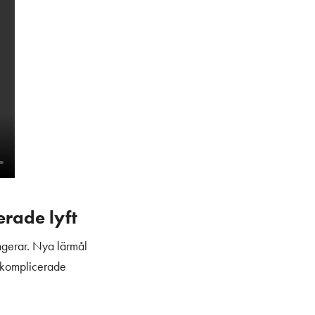
erade lyft
ungerar. Nya lärmål
n komplicerade