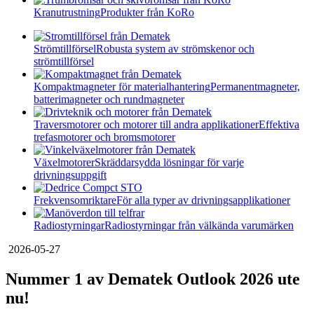
Kranutrustning
Produkter från KoRo
Strömtillförsel
Robusta system av strömskenor och
strömtillförsel
Kompaktmagneter för materialhantering
Permanentmagneter,
batterimagneter och rundmagneter
Traversmotorer och motorer till andra applikationer
Effektiva
trefasmotorer och bromsmotorer
Växelmotorer
Skräddarsydda lösningar för varje
drivningsuppgift
Frekvensomriktare
För alla typer av drivningsapplikationer
Radiostyrningar
Radiostyrningar från välkända varumärken
2026-05-27
Nummer 1 av Dematek Outlook 2026 ute
nu!