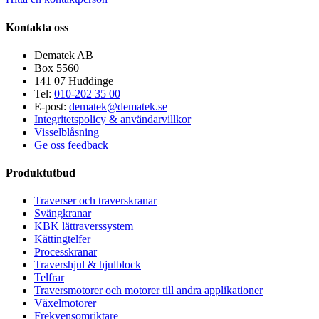
Kontakta oss
Dematek AB
Box 5560
141 07 Huddinge
Tel:
010-202 35 00
E-post:
dematek@dematek.se
Integritetspolicy & användarvillkor
Visselblåsning
Ge oss feedback
Produktutbud
Traverser och traverskranar
Svängkranar
KBK lättraverssystem
Kättingtelfer
Processkranar
Travershjul & hjulblock
Telfrar
Traversmotorer och motorer till andra applikationer
Växelmotorer
Frekvensomriktare