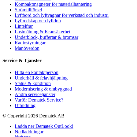
Kompaktmagneter för materialhantering
Strömtillförsel
Lyftbord och lyftvagnar för verkstad och industri
Lyftredskap och lyftdon
Lintelfrar
Lastmätning & Kransäkerhet
Underblock, buffertar & bromsar
Radiostyrningar
Manöverdon
Service & Tjänster
Hitta en kontaktperson
Underhåll & felavhjälpning
Status & kondition
Modernisering & ombyggnad
Andra servicetjänster
Varför Dematek Service?
Utbildning
© Copyright 2026 Dematek AB
Ladda ner Dematek OutLook!
Nedladdningar