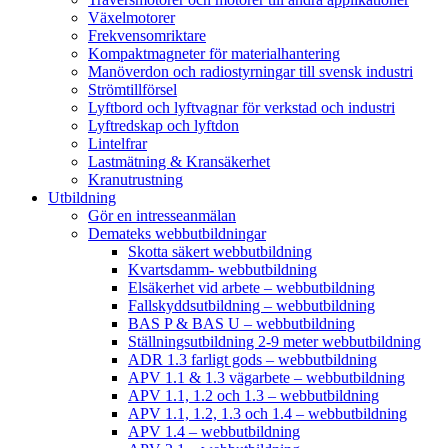
Växelmotorer
Frekvensomriktare
Kompaktmagneter för materialhantering
Manöverdon och radiostyrningar till svensk industri
Strömtillförsel
Lyftbord och lyftvagnar för verkstad och industri
Lyftredskap och lyftdon
Lintelfrar
Lastmätning & Kransäkerhet
Kranutrustning
Utbildning
Gör en intresseanmälan
Demateks webbutbildningar
Skotta säkert webbutbildning
Kvartsdamm- webbutbildning
Elsäkerhet vid arbete – webbutbildning
Fallskyddsutbildning – webbutbildning
BAS P & BAS U – webbutbildning
Ställningsutbildning 2-9 meter webbutbildning
ADR 1.3 farligt gods – webbutbildning
APV 1.1 & 1.3 vägarbete – webbutbildning
APV 1.1, 1.2 och 1.3 – webbutbildning
APV 1.1, 1.2, 1.3 och 1.4 – webbutbildning
APV 1.4 – webbutbildning