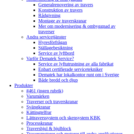
Generalrenovering av travers
Konstruktion av travers
Rådgivning
Montage av traverskranar
Mer om modernisering & ombyggnad av
traverser
Andra servicetjänster
Hyresförfrågan
Ställagebesiktning
Service av lyftbord
Varför Dematek Service?
Service av lyftutrustning av alla fabrikat
Enbart certifierade servicetekniker
Dematek har lokalkontor runt om i Sverige
Både bredd och djup
Produkter
#461 (ingen rubrik)
Varumärken
Traverser och traverskranar
Svängkranar
Kättingtelfrar
Lättraverssystem och skensystem KBK
Processkranar
Travershjul & hjulblock
Traversmotorer och motorer till andra applikationer