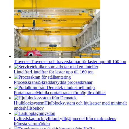
Traverser
Traverser och traverskranar för laster upp till 160 ton
Lintelfrar
Lintelfrar för laster upp till 160 ton
Processkranar
Skräddarsydda processkranar
Portalkranar
Mobila portalkranar för hög flexibilitet
Hjulblocksystem
Hjulblocksystem och hjulsatser med minimalt
underhållsbehov
Lyftredskap och lyftdon
Lyfthjälpmedel från marknadens
främsta varumärken