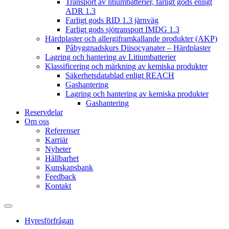
Transport av litiumbatterier, farligt gods enligt
ADR 1.3
Farligt gods RID 1.3 järnväg
Farligt gods sjötransport IMDG 1.3
Härdplaster och allergiframkallande produkter (AKP)
Påbyggnadskurs Diisocyanater – Härdplaster
Lagring och hantering av Litiumbatterier
Klassificering och märkning av kemiska produkter
Säkerhetsdatablad enligt REACH
Gashantering
Lagring och hantering av kemiska produkter
Gashantering
Reservdelar
Om oss
Referenser
Karriär
Nyheter
Hållbarhet
Kunskapsbank
Feedback
Kontakt
Hyresförfrågan