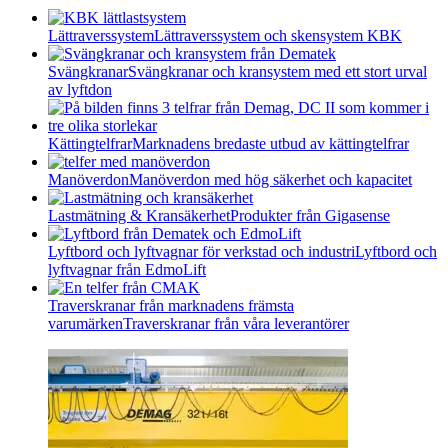
Lättraverssystem
Lättraverssystem och skensystem KBK
Svängkranar
Svängkranar och kransystem med ett stort urval
av lyftdon
Kättingtelfrar
Marknadens bredaste utbud av kättingtelfrar
Manöverdon
Manöverdon med hög säkerhet och kapacitet
Lastmätning & Kransäkerhet
Produkter från Gigasense
Lyftbord och lyftvagnar för verkstad och industri
Lyftbord och
lyftvagnar från EdmoLift
Traverskranar från marknadens främsta
varumärken
Traverskranar från våra leverantörer