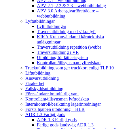
APV 2.1 – webbutbildning
APV 2.1, 2.2 & 2.3 – webbutbildning
APV 3.0 Arbetsgivarföreträdare –
webbutbildning
Lyftutbildningar
Lyftutbildningar
Traversutbildning med säkra lyft
KIKA Krananvändare i kärntekniska
anläggningar
Traversutbildning repetition (webb)
Traversutbildning i VR
Utbildning för lättlastsystem
Kontrollant/tillsynsman lyftredskap
Truckutbildning som ger truckkort enligt TLP 10
Liftutbildning
Ansvarsutbildning
Elsäkerhet
Fallskyddsutbildning
Föreståndare brandfarlig vara
Kontrollant/tillsynsman lyftredskap
Internkontroll/besiktning lagerinredningar
Första hjälpen utbildning – HLR
ADR 1.3 Farligt gods
ADR 1.3 Farligt gods
Farligt gods landsväg ADR 1.3