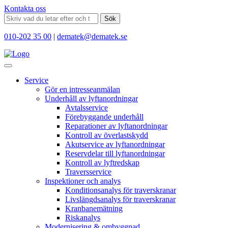
Kontakta oss
Sök
010-202 35 00
|
dematek@dematek.se
Service
Gör en intresseanmälan
Underhåll av lyftanordningar
Avtalsservice
Förebyggande underhåll
Reparationer av lyftanordningar
Kontroll av överlastskydd
Akutservice av lyftanordningar
Reservdelar till lyftanordningar
Kontroll av lyftredskap
Traversservice
Inspektioner och analys
Konditionsanalys för traverskranar
Livslängdsanalys för traverskranar
Kranbanemätning
Riskanalys
Modernisering & ombyggnad