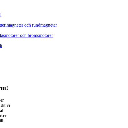
l
tterimagneter och rundmagneter
refasmotorer och bromsmotorer
ft
nu!
er
dit vi
al
rser
ll