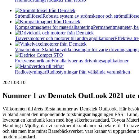
Strömtillförsel
Robusta system av strömskenor och strömtillförse
Kompaktmagneter för materialhantering
Permanentmagneter, ba
Traversmotorer och motorer till andra applikationer
Effektiva t
Växelmotorer
Skräddarsydda lösningar för varje drivningsuppgi
Frekvensomriktare
För alla typer av drivningsapplikationer
Radiostyrningar
Radiostyrningar från välkända varumärken
2021-03-10
Nummer 1 av Dematek OutLook 2021 ute 
Välkommen till årets första nummer av Dematek OutLook. Här besök
vi bland annat den imponerande forskningsanläggningen ESS i Lund, 
levererat en kundunik kran med hög säkerhetsstandard, Toyota Materi
Handling i Mjölby, där vi konstruerat kranbanor på pelare för 15 trave
och sist men inte minst Barsebäcksverket, vars kranar vi uppgraderat ti
modern standard.