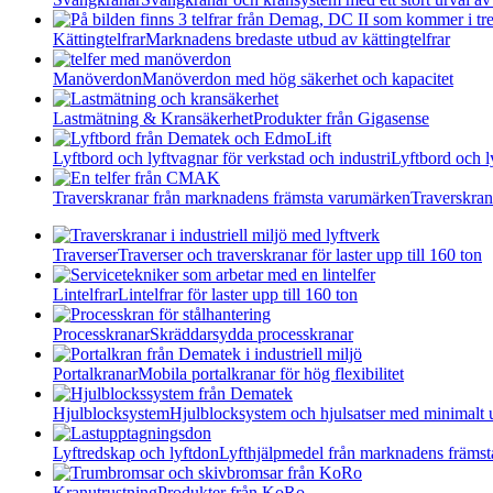
Kättingtelfrar
Marknadens bredaste utbud av kättingtelfrar
Manöverdon
Manöverdon med hög säkerhet och kapacitet
Lastmätning & Kransäkerhet
Produkter från Gigasense
Lyftbord och lyftvagnar för verkstad och industri
Lyftbord och l
Traverskranar från marknadens främsta varumärken
Traverskran
Traverser
Traverser och traverskranar för laster upp till 160 ton
Lintelfrar
Lintelfrar för laster upp till 160 ton
Processkranar
Skräddarsydda processkranar
Portalkranar
Mobila portalkranar för hög flexibilitet
Hjulblocksystem
Hjulblocksystem och hjulsatser med minimalt 
Lyftredskap och lyftdon
Lyfthjälpmedel från marknadens främs
Kranutrustning
Produkter från KoRo