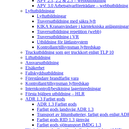
APV 2.1, 2.2 & 2.3 – webbutbildning
APV 3.0 Arbetsgivarföreträdare – webbutbildning
Lyftutbildningar
Lyftutbildningar
Traversutbildning med säkra lyft
KIKA Krananvändare i kärntekniska anläggningar
Traversutbildning repetition (webb)
Traversutbildning i VR
Utbildning för lättlastsystem
Kontrollant/tillsynsman lyftredskap
Truckutbildning som ger truckkort enligt TLP 10
Liftutbildning
Ansvarsutbildning
Elsäkerhet
Fallskyddsutbildning
Föreståndare brandfarlig vara
Kontrollant/tillsynsman lyftredskap
Internkontroll/besiktning lagerinredningar
Första hjälpen utbildning – HLR
ADR 1.3 Farligt gods
ADR 1.3 Farligt gods
Farligt gods landsväg ADR 1.3
Transport av litiumbatterier, farligt gods enligt AD
Farligt gods RID 1.3 järnväg
Farligt gods sjötransport IMDG 1.3