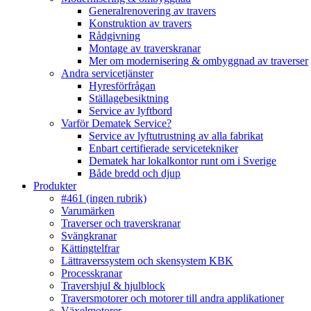
Generalrenovering av travers
Konstruktion av travers
Rådgivning
Montage av traverskranar
Mer om modernisering & ombyggnad av traverser
Andra servicetjänster
Hyresförfrågan
Ställagebesiktning
Service av lyftbord
Varför Dematek Service?
Service av lyftutrustning av alla fabrikat
Enbart certifierade servicetekniker
Dematek har lokalkontor runt om i Sverige
Både bredd och djup
Produkter
#461 (ingen rubrik)
Varumärken
Traverser och traverskranar
Svängkranar
Kättingtelfrar
Lättraverssystem och skensystem KBK
Processkranar
Travershjul & hjulblock
Traversmotorer och motorer till andra applikationer
Växelmotorer