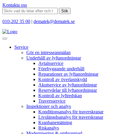
Kontakta oss
Sök
010-202 35 00
|
dematek@dematek.se
Service
Gör en intresseanmälan
Underhåll av lyftanordningar
Avtalsservice
Förebyggande underhåll
Reparationer av lyftanordningar
Kontroll av överlastskydd
Akutservice av lyftanordningar
Reservdelar till lyftanordningar
Kontroll av lyftredskap
Traversservice
Inspektioner och analys
Konditionsanalys för traverskranar
Livslängdsanalys för traverskranar
Kranbanemätning
Riskanalys
Modernisering & ombyggnad