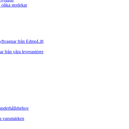
yftvagnar från EdmoLift
ar från våra leverantörer
underhållsbehov
ta varumärken