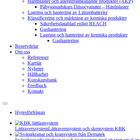
Härdplaster och allergiframkallande produkter (AKP)
Påbyggnadskurs Diisocyanater – Härdplaster
Lagring och hantering av Litiumbatterier
Klassificering och märkning av kemiska produkter
Säkerhetsdatablad enligt REACH
Gashantering
Lagring och hantering av kemiska produkter
Gashantering
Reservdelar
Om oss
Referenser
Karriär
Nyheter
Hållbarhet
Kunskapsbank
Feedback
Kontakt
Hyresförfrågan
Lättraverssystem
Lättraverssystem och skensystem KBK
Svängkranar
Svängkranar och kransystem med ett stort urval av