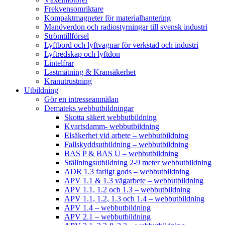
Frekvensomriktare
Kompaktmagneter för materialhantering
Manöverdon och radiostyrningar till svensk industri
Strömtillförsel
Lyftbord och lyftvagnar för verkstad och industri
Lyftredskap och lyftdon
Lintelfrar
Lastmätning & Kransäkerhet
Kranutrustning
Utbildning
Gör en intresseanmälan
Demateks webbutbildningar
Skotta säkert webbutbildning
Kvartsdamm- webbutbildning
Elsäkerhet vid arbete – webbutbildning
Fallskyddsutbildning – webbutbildning
BAS P & BAS U – webbutbildning
Ställningsutbildning 2-9 meter webbutbildning
ADR 1.3 farligt gods – webbutbildning
APV 1.1 & 1.3 vägarbete – webbutbildning
APV 1.1, 1.2 och 1.3 – webbutbildning
APV 1.1, 1.2, 1.3 och 1.4 – webbutbildning
APV 1.4 – webbutbildning
APV 2.1 – webbutbildning