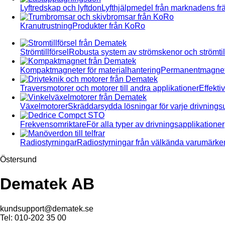
Lyftredskap och lyftdon
Lyfthjälpmedel från marknadens f
Kranutrustning
Produkter från KoRo
Strömtillförsel
Robusta system av strömskenor och strömtill
Kompaktmagneter för materialhantering
Permanentmagnete
Traversmotorer och motorer till andra applikationer
Effekti
Växelmotorer
Skräddarsydda lösningar för varje drivnings
Frekvensomriktare
För alla typer av drivningsapplikationer
Radiostyrningar
Radiostyrningar från välkända varumärke
Östersund
Dematek AB
kundsupport@dematek.se
Tel: 010-202 35 00