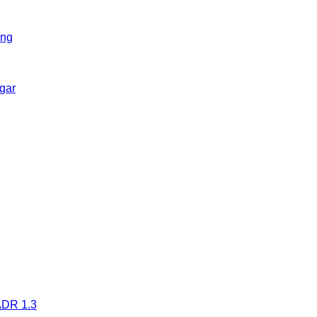
ing
gar
 ADR 1.3