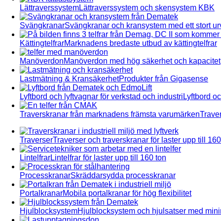
Lättraverssystem
Lättraverssystem och skensystem KBK
Svängkranar
Svängkranar och kransystem med ett stort urv
Kättingtelfrar
Marknadens bredaste utbud av kättingtelfrar
Manöverdon
Manöverdon med hög säkerhet och kapacitet
Lastmätning & Kransäkerhet
Produkter från Gigasense
Lyftbord och lyftvagnar för verkstad och industri
Lyftbord oc
Traverskranar från marknadens främsta varumärken
Traver
Traverser
Traverser och traverskranar för laster upp till 160
Lintelfrar
Lintelfrar för laster upp till 160 ton
Processkranar
Skräddarsydda processkranar
Portalkranar
Mobila portalkranar för hög flexibilitet
Hjulblocksystem
Hjulblocksystem och hjulsatser med min