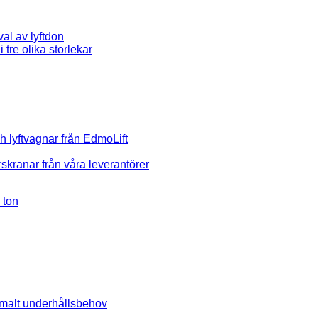
al av lyftdon
h lyftvagnar från EdmoLift
skranar från våra leverantörer
 ton
imalt underhållsbehov