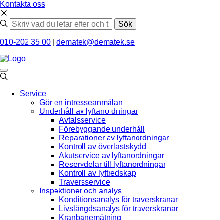
Kontakta oss
Sök
010-202 35 00
|
dematek@dematek.se
Service
Gör en intresseanmälan
Underhåll av lyftanordningar
Avtalsservice
Förebyggande underhåll
Reparationer av lyftanordningar
Kontroll av överlastskydd
Akutservice av lyftanordningar
Reservdelar till lyftanordningar
Kontroll av lyftredskap
Traversservice
Inspektioner och analys
Konditionsanalys för traverskranar
Livslängdsanalys för traverskranar
Kranbanemätning