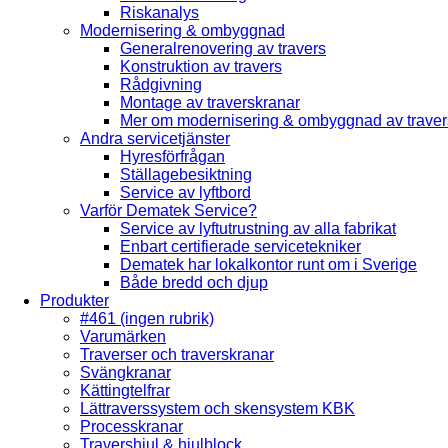
Riskanalys
Modernisering & ombyggnad
Generalrenovering av travers
Konstruktion av travers
Rådgivning
Montage av traverskranar
Mer om modernisering & ombyggnad av traver
Andra servicetjänster
Hyresförfrågan
Ställagebesiktning
Service av lyftbord
Varför Dematek Service?
Service av lyftutrustning av alla fabrikat
Enbart certifierade servicetekniker
Dematek har lokalkontor runt om i Sverige
Både bredd och djup
Produkter
#461 (ingen rubrik)
Varumärken
Traverser och traverskranar
Svängkranar
Kättingtelfrar
Lättraverssystem och skensystem KBK
Processkranar
Travershjul & hjulblock