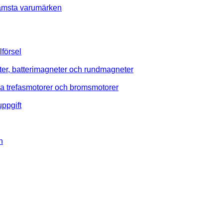
rämsta varumärken
försel
r, batterimagneter och rundmagneter
va trefasmotorer och bromsmotorer
uppgift
n