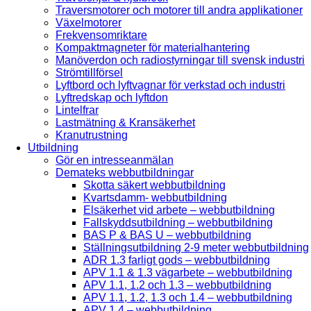
Traversmotorer och motorer till andra applikationer
Växelmotorer
Frekvensomriktare
Kompaktmagneter för materialhantering
Manöverdon och radiostyrningar till svensk industri
Strömtillförsel
Lyftbord och lyftvagnar för verkstad och industri
Lyftredskap och lyftdon
Lintelfrar
Lastmätning & Kransäkerhet
Kranutrustning
Utbildning
Gör en intresseanmälan
Demateks webbutbildningar
Skotta säkert webbutbildning
Kvartsdamm- webbutbildning
Elsäkerhet vid arbete – webbutbildning
Fallskyddsutbildning – webbutbildning
BAS P & BAS U – webbutbildning
Ställningsutbildning 2-9 meter webbutbildning
ADR 1.3 farligt gods – webbutbildning
APV 1.1 & 1.3 vägarbete – webbutbildning
APV 1.1, 1.2 och 1.3 – webbutbildning
APV 1.1, 1.2, 1.3 och 1.4 – webbutbildning
APV 1.4 – webbutbildning