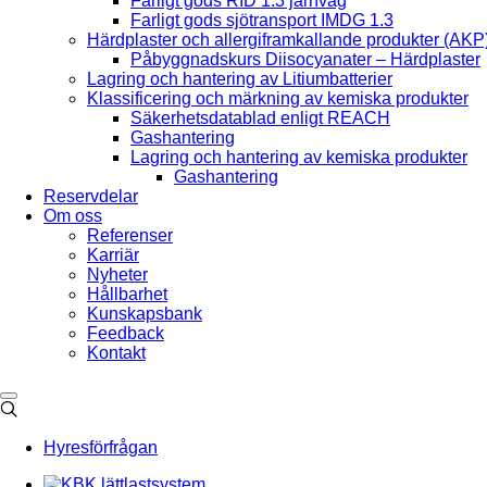
Farligt gods RID 1.3 järnväg
Farligt gods sjötransport IMDG 1.3
Härdplaster och allergiframkallande produkter (AKP
Påbyggnadskurs Diisocyanater – Härdplaster
Lagring och hantering av Litiumbatterier
Klassificering och märkning av kemiska produkter
Säkerhetsdatablad enligt REACH
Gashantering
Lagring och hantering av kemiska produkter
Gashantering
Reservdelar
Om oss
Referenser
Karriär
Nyheter
Hållbarhet
Kunskapsbank
Feedback
Kontakt
Hyresförfrågan