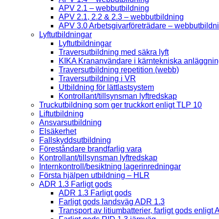
APV 2.1 – webbutbildning
APV 2.1, 2.2 & 2.3 – webbutbildning
APV 3.0 Arbetsgivarföreträdare – webbutbildn
Lyftutbildningar
Lyftutbildningar
Traversutbildning med säkra lyft
KIKA Krananvändare i kärntekniska anläggnin
Traversutbildning repetition (webb)
Traversutbildning i VR
Utbildning för lättlastsystem
Kontrollant/tillsynsman lyftredskap
Truckutbildning som ger truckkort enligt TLP 10
Liftutbildning
Ansvarsutbildning
Elsäkerhet
Fallskyddsutbildning
Föreståndare brandfarlig vara
Kontrollant/tillsynsman lyftredskap
Internkontroll/besiktning lagerinredningar
Första hjälpen utbildning – HLR
ADR 1.3 Farligt gods
ADR 1.3 Farligt gods
Farligt gods landsväg ADR 1.3
Transport av litiumbatterier, farligt gods enligt