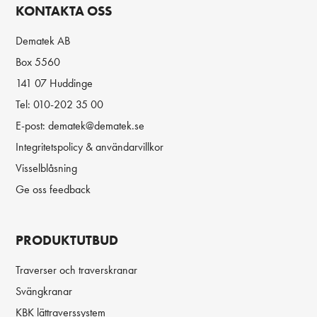
KONTAKTA OSS
Dematek AB
Box 5560
141 07 Huddinge
Tel:
010-202 35 00
E-post:
dematek@dematek.se
Integritetspolicy & användarvillkor
Visselblåsning
Ge oss feedback
PRODUKTUTBUD
Traverser och traverskranar
Svängkranar
KBK lättraverssystem