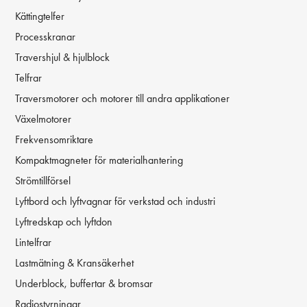
Kättingtelfer
Processkranar
Travershjul & hjulblock
Telfrar
Traversmotorer och motorer till andra applikationer
Växelmotorer
Frekvensomriktare
Kompaktmagneter för materialhantering
Strömtillförsel
Lyftbord och lyftvagnar för verkstad och industri
Lyftredskap och lyftdon
Lintelfrar
Lastmätning & Kransäkerhet
Underblock, buffertar & bromsar
Radiostyrningar