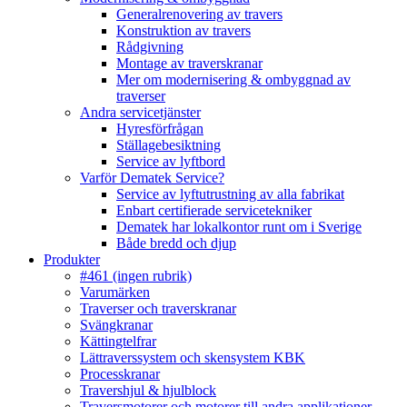
Generalrenovering av travers
Konstruktion av travers
Rådgivning
Montage av traverskranar
Mer om modernisering & ombyggnad av
traverser
Andra servicetjänster
Hyresförfrågan
Ställagebesiktning
Service av lyftbord
Varför Dematek Service?
Service av lyftutrustning av alla fabrikat
Enbart certifierade servicetekniker
Dematek har lokalkontor runt om i Sverige
Både bredd och djup
Produkter
#461 (ingen rubrik)
Varumärken
Traverser och traverskranar
Svängkranar
Kättingtelfrar
Lättraverssystem och skensystem KBK
Processkranar
Travershjul & hjulblock
Traversmotorer och motorer till andra applikationer