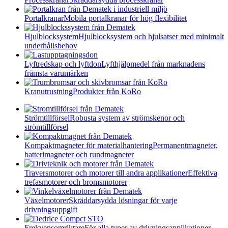
Portalkranar
Mobila portalkranar för hög flexibilitet
Hjulblocksystem
Hjulblocksystem och hjulsatser med minimalt
underhållsbehov
Lyftredskap och lyftdon
Lyfthjälpmedel från marknadens
främsta varumärken
Kranutrustning
Produkter från KoRo
Strömtillförsel
Robusta system av strömskenor och
strömtillförsel
Kompaktmagneter för materialhantering
Permanentmagneter,
batterimagneter och rundmagneter
Traversmotorer och motorer till andra applikationer
Effektiva
trefasmotorer och bromsmotorer
Växelmotorer
Skräddarsydda lösningar för varje
drivningsuppgift
Frekvensomriktare
För alla typer av drivningsapplikationer