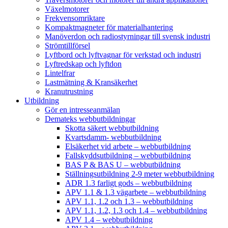
Växelmotorer
Frekvensomriktare
Kompaktmagneter för materialhantering
Manöverdon och radiostyrningar till svensk industri
Strömtillförsel
Lyftbord och lyftvagnar för verkstad och industri
Lyftredskap och lyftdon
Lintelfrar
Lastmätning & Kransäkerhet
Kranutrustning
Utbildning
Gör en intresseanmälan
Demateks webbutbildningar
Skotta säkert webbutbildning
Kvartsdamm- webbutbildning
Elsäkerhet vid arbete – webbutbildning
Fallskyddsutbildning – webbutbildning
BAS P & BAS U – webbutbildning
Ställningsutbildning 2-9 meter webbutbildning
ADR 1.3 farligt gods – webbutbildning
APV 1.1 & 1.3 vägarbete – webbutbildning
APV 1.1, 1.2 och 1.3 – webbutbildning
APV 1.1, 1.2, 1.3 och 1.4 – webbutbildning
APV 1.4 – webbutbildning