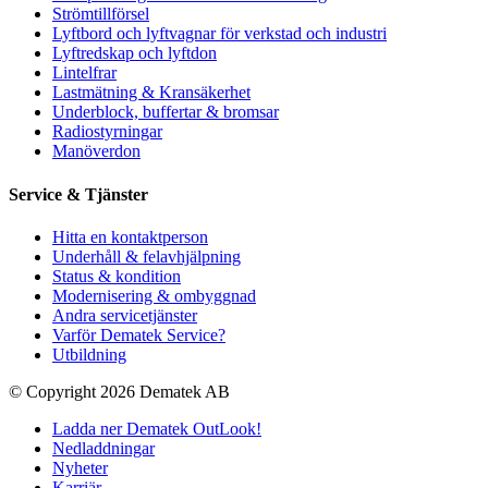
Strömtillförsel
Lyftbord och lyftvagnar för verkstad och industri
Lyftredskap och lyftdon
Lintelfrar
Lastmätning & Kransäkerhet
Underblock, buffertar & bromsar
Radiostyrningar
Manöverdon
Service & Tjänster
Hitta en kontaktperson
Underhåll & felavhjälpning
Status & kondition
Modernisering & ombyggnad
Andra servicetjänster
Varför Dematek Service?
Utbildning
© Copyright 2026 Dematek AB
Ladda ner Dematek OutLook!
Nedladdningar
Nyheter
Karriär