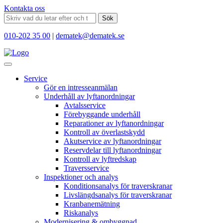
Kontakta oss
Sök
010-202 35 00
|
dematek@dematek.se
Service
Gör en intresseanmälan
Underhåll av lyftanordningar
Avtalsservice
Förebyggande underhåll
Reparationer av lyftanordningar
Kontroll av överlastskydd
Akutservice av lyftanordningar
Reservdelar till lyftanordningar
Kontroll av lyftredskap
Traversservice
Inspektioner och analys
Konditionsanalys för traverskranar
Livslängdsanalys för traverskranar
Kranbanemätning
Riskanalys
Modernisering & ombyggnad