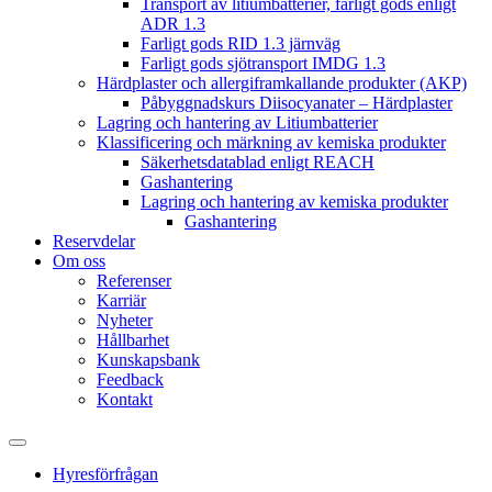
Transport av litiumbatterier, farligt gods enligt
ADR 1.3
Farligt gods RID 1.3 järnväg
Farligt gods sjötransport IMDG 1.3
Härdplaster och allergiframkallande produkter (AKP)
Påbyggnadskurs Diisocyanater – Härdplaster
Lagring och hantering av Litiumbatterier
Klassificering och märkning av kemiska produkter
Säkerhetsdatablad enligt REACH
Gashantering
Lagring och hantering av kemiska produkter
Gashantering
Reservdelar
Om oss
Referenser
Karriär
Nyheter
Hållbarhet
Kunskapsbank
Feedback
Kontakt
Hyresförfrågan