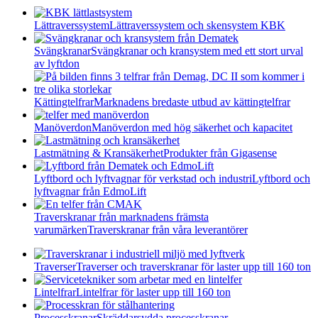
Lättraverssystem
Lättraverssystem och skensystem KBK
Svängkranar
Svängkranar och kransystem med ett stort urval
av lyftdon
Kättingtelfrar
Marknadens bredaste utbud av kättingtelfrar
Manöverdon
Manöverdon med hög säkerhet och kapacitet
Lastmätning & Kransäkerhet
Produkter från Gigasense
Lyftbord och lyftvagnar för verkstad och industri
Lyftbord och
lyftvagnar från EdmoLift
Traverskranar från marknadens främsta
varumärken
Traverskranar från våra leverantörer
Traverser
Traverser och traverskranar för laster upp till 160 ton
Lintelfrar
Lintelfrar för laster upp till 160 ton
Processkranar
Skräddarsydda processkranar