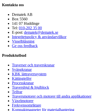
Kontakta oss
Dematek AB
Box 5560
141 07 Huddinge
Tel:
010-202 35 00
E-post:
dematek@dematek.se
Integritetspolicy & användarvillkor
Visselblåsning
Ge oss feedback
Produktutbud
Traverser och traverskranar
Svängkranar
KBK lättraverssystem
Kättingtelfer
Processkranar
Travershjul & hjulblock
Telfrar
Traversmotorer och motorer till andra applikationer
Växelmotorer
Frekvensomriktare
Kompaktmagneter för materialhantering