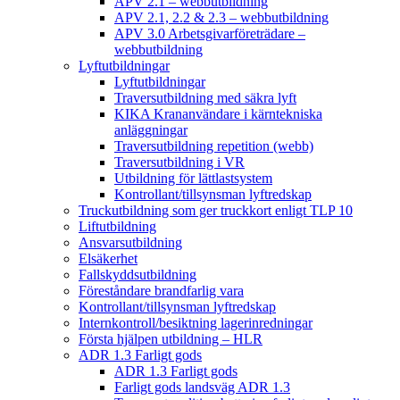
APV 2.1 – webbutbildning
APV 2.1, 2.2 & 2.3 – webbutbildning
APV 3.0 Arbetsgivarföreträdare –
webbutbildning
Lyftutbildningar
Lyftutbildningar
Traversutbildning med säkra lyft
KIKA Krananvändare i kärntekniska
anläggningar
Traversutbildning repetition (webb)
Traversutbildning i VR
Utbildning för lättlastsystem
Kontrollant/tillsynsman lyftredskap
Truckutbildning som ger truckkort enligt TLP 10
Liftutbildning
Ansvarsutbildning
Elsäkerhet
Fallskyddsutbildning
Föreståndare brandfarlig vara
Kontrollant/tillsynsman lyftredskap
Internkontroll/besiktning lagerinredningar
Första hjälpen utbildning – HLR
ADR 1.3 Farligt gods
ADR 1.3 Farligt gods
Farligt gods landsväg ADR 1.3