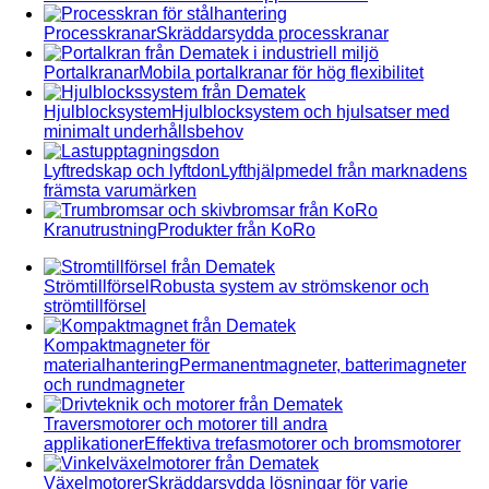
Processkranar
Skräddarsydda processkranar
Portalkranar
Mobila portalkranar för hög flexibilitet
Hjulblocksystem
Hjulblocksystem och hjulsatser med
minimalt underhållsbehov
Lyftredskap och lyftdon
Lyfthjälpmedel från marknadens
främsta varumärken
Kranutrustning
Produkter från KoRo
Strömtillförsel
Robusta system av strömskenor och
strömtillförsel
Kompaktmagneter för
materialhantering
Permanentmagneter, batterimagneter
och rundmagneter
Traversmotorer och motorer till andra
applikationer
Effektiva trefasmotorer och bromsmotorer
Växelmotorer
Skräddarsydda lösningar för varje