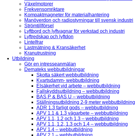
Växelmotorer
Frekvensomriktare
Kompaktmagneter för materialhantering
Manöverdon och radiostyrningar till svensk industri
Strömtillförsel
Lyftbord och lyftvagnar för verkstad och industri
Lyftredskap och lyftdon
Lintelfrar
Lastmätning & Kransäkerhet
Kranutrustning
Utbildning
Gör en intresseanmälan
Demateks webbutbildningar
Skotta säkert webbutbildning
Kvartsdamm- webbutbildning
Elsäkerhet vid arbete – webbutbildning
Fallskyddsutbildning – webbutbildning
BAS P & BAS U – webbutbildning
Ställningsutbildning 2-9 meter webbutbildning
ADR 1.3 farligt gods – webbutbildning
APV 1.1 & 1.3 vägarbete – webbutbildning
APV 1.1, 1.2 och 1.3 – webbutbildning
APV 1.1, 1.2, 1.3 och 1.4 – webbutbildning
APV 1.4 – webbutbildning
APV 2.1 – webbutbildning