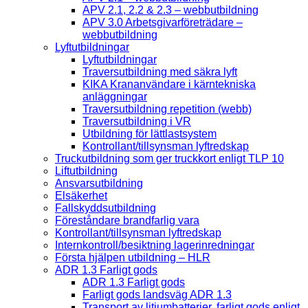
APV 2.1, 2.2 & 2.3 – webbutbildning
APV 3.0 Arbetsgivarföreträdare –
webbutbildning
Lyftutbildningar
Lyftutbildningar
Traversutbildning med säkra lyft
KIKA Krananvändare i kärntekniska
anläggningar
Traversutbildning repetition (webb)
Traversutbildning i VR
Utbildning för lättlastsystem
Kontrollant/tillsynsman lyftredskap
Truckutbildning som ger truckkort enligt TLP 10
Liftutbildning
Ansvarsutbildning
Elsäkerhet
Fallskyddsutbildning
Föreståndare brandfarlig vara
Kontrollant/tillsynsman lyftredskap
Internkontroll/besiktning lagerinredningar
Första hjälpen utbildning – HLR
ADR 1.3 Farligt gods
ADR 1.3 Farligt gods
Farligt gods landsväg ADR 1.3
Transport av litiumbatterier, farligt gods enligt