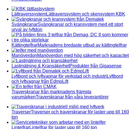
Lättraverssystem
Lättraverssystem och skensystem KBK
Svängkranar
Svängkranar och kransystem med ett stort
urval av lyftdon
Kättingtelfrar
Marknadens bredaste utbud av kättingtelfrar
Manöverdon
Manöverdon med hög säkerhet och kapacitet
Lastmätning & Kransäkerhet
Produkter från Gigasense
Lyftbord och lyftvagnar för verkstad och industri
Lyftbord
och lyftvagnar från EdmoLift
Traverskranar från marknadens främsta
varumärken
Traverskranar från våra leverantörer
Traverser
Traverser och traverskranar för laster upp till 160
ton
Lintelfrar
Lintelfrar för laster upp till 160 ton