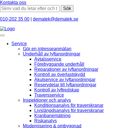
Kontakta oss
Sök
010-202 35 00
|
dematek@dematek.se
Service
Gör en intresseanmälan
Underhåll av lyftanordningar
Avtalsservice
Förebyggande underhåll
Reparationer av lyftanordningar
Kontroll av överlastskydd
Akutservice av lyftanordningar
Reservdelar till lyftanordningar
Kontroll av lyftredskap
Traversservice
Inspektioner och analys
Konditionsanalys för traverskranar
Livslängdsanalys för traverskranar
Kranbanemätning
Riskanalys
Modernisering & ombyggnad