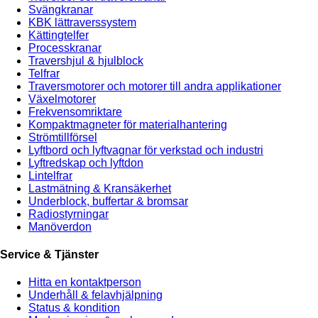
Svängkranar
KBK lättraverssystem
Kättingtelfer
Processkranar
Travershjul & hjulblock
Telfrar
Traversmotorer och motorer till andra applikationer
Växelmotorer
Frekvensomriktare
Kompaktmagneter för materialhantering
Strömtillförsel
Lyftbord och lyftvagnar för verkstad och industri
Lyftredskap och lyftdon
Lintelfrar
Lastmätning & Kransäkerhet
Underblock, buffertar & bromsar
Radiostyrningar
Manöverdon
Service & Tjänster
Hitta en kontaktperson
Underhåll & felavhjälpning
Status & kondition