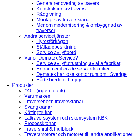
Generalrenovering av travers
Konstruktion av travers
Rådgivning
Montage av traverskranar
Mer om modernisering & ombyggnad av
traverser
Andra servicetjänster
Hyresförfrågan
Ställagebesiktning
Service av lyftbord
Varför Dematek Service?
Service av lyftutrustning av alla fabrikat
Enbart certifierade servicetekniker
Dematek har lokalkontor runt om i Sverige
Både bredd och djup
Produkter
#461 (ingen rubrik)
Varumärken
Traverser och traverskranar
Svängkranar
Kättingtelfrar
Lättraverssystem och skensystem KBK
Processkranar
Travershjul & hjulblock
Traversmotorer och motorer till andra applikationer