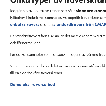
Olika typer av traverskra
standardkrana
Idag är nio av tio traverskranar som säljs
lyftbehov i industriverksamheter. En populär traverskran som
enbalkstravers
standardtravers från CMA
eller en
En standardtravers från CMAK är det mest ekonomiska altern
och för normal drift.
För de verksamheter som har särskilt höga krav på sina trav
Vi har ett koncept där vi delat in traverskranarna utifrån 
till en sida för våra traverskranar.
Demateks traversutbud