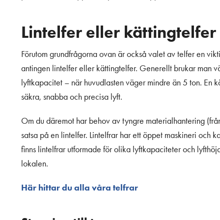
Lintelfer eller kättingtelfer
Förutom grundfrågorna ovan är också valet av telfer en vikt
antingen lintelfer eller kättingtelfer. Generellt brukar man 
lyftkapacitet – när huvudlasten väger mindre än 5 ton. En kä
säkra, snabba och precisa lyft.
Om du däremot har behov av tyngre materialhantering (från 
satsa på en lintelfer. Lintelfrar har ett öppet maskineri och
finns lintelfrar utformade för olika lyftkapaciteter och lyft
lokalen.
Här hittar du alla våra telfrar