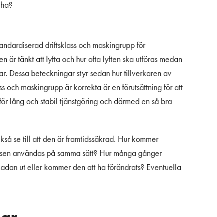
 ha?
 standardiserad driftsklass och maskingrupp för
nen är tänkt att lyfta och hur ofta lyften ska utföras medan
ar. Dessa beteckningar styr sedan hur tillverkaren av
s och maskingrupp är korrekta är en förutsättning för att
för lång och stabil tjänstgöring och därmed en så bra
så se till att den är framtidssäkrad. Hur kommer
versen användas på samma sätt? Hur många gånger
kadan ut eller kommer den att ha förändrats? Eventuella