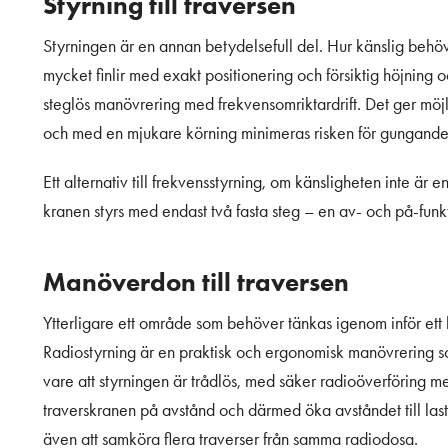
Styrning till traversen
Styrningen är en annan betydelsefull del. Hur känslig behö
mycket finlir med exakt positionering och försiktig höjnin
steglös manövrering med frekvensomriktardrift. Det ger möjli
och med en mjukare körning minimeras risken för gungande 
Ett alternativ till frekvensstyrning, om känsligheten inte är 
kranen styrs med endast två fasta steg – en av- och på-funkt
Manöverdon till traversen
Ytterligare ett område som behöver tänkas igenom inför ett 
Radiostyrning är en praktisk och ergonomisk manövrering som
vare att styrningen är trådlös, med säker radioöverföring m
traverskranen på avstånd och därmed öka avståndet till last
även att samköra flera traverser från samma radiodosa.