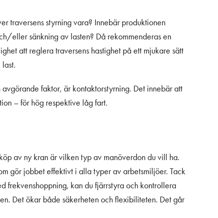
ver traversens styrning vara? Innebär produktionen
g och/eller sänkning av lasten? Då rekommenderas en
ghet att reglera traversens hastighet på ett mjukare sätt
last.
en avgörande faktor, är kontaktorstyrning. Det innebär att
ion – för hög respektive låg fart.
köp av ny kran är vilken typ av manöverdon du vill ha.
 gör jobbet effektivt i alla typer av arbetsmiljöer. Tack
ed frekvenshoppning, kan du fjärrstyra och kontrollera
en. Det ökar både säkerheten och flexibiliteten. Det går