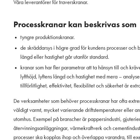
Våra leverantörer för traverskranar.
Processkranar
kan beskrivas som
tyngre produktionskranar.
de skräddarsys i högre grad för kundens processer och b
längd eller hastighet går utanför standard.
kranar som har fler parametrar att ta hänsyn till och 
lyfthöjd, lyftens längd och hastighet med mera – analyse
tillförlitlighet, effektivitet, flexibilitet och säkerhet är ext
De verksamheter som behöver processkranar har ofta extrema
väldigt varmt, mycket varierande driftstemperaturer eller 
utomhus. Exempel på branscher är pappersindustri, gjuterier, 
återvinningsanläggningar, värmekraftverk och cementindust
processer ska kopplas ihop och överlappa varandra, till exem