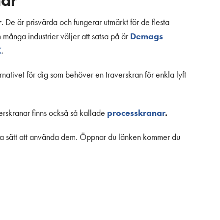
nar
r
. De är prisvärda och fungerar utmärkt för de flesta
Demags
 många industrier väljer att satsa på är
K
.
ativet för dig som behöver en traverskran för enkla lyft
processkranar
.
erskranar finns också så kallade
olika sätt att använda dem. Öppnar du länken kommer du