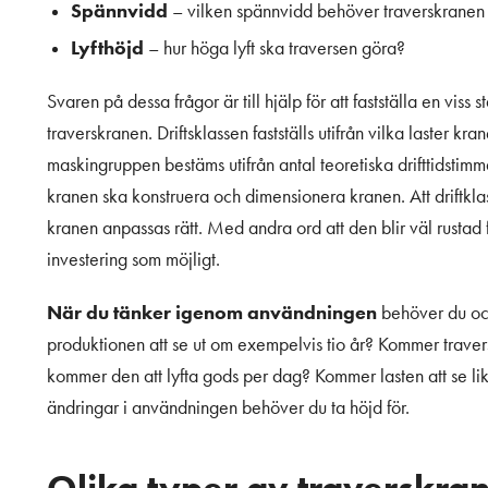
Spännvidd
– vilken spännvidd behöver traverskranen
Lyfthöjd
– hur höga lyft ska traversen göra?
Svaren på dessa frågor är till hjälp för att fastställa en viss
traverskranen. Driftsklassen fastställs utifrån vilka laster kra
maskingruppen bestäms utifrån antal teoretiska drifttidstimm
kranen ska konstruera och dimensionera kranen. Att driftklas
kranen anpassas rätt. Med andra ord att den blir väl rustad 
investering som möjligt.
När du tänker igenom användningen
behöver du ock
produktionen att se ut om exempelvis tio år? Kommer tra
kommer den att lyfta gods per dag? Kommer lasten att se li
ändringar i användningen behöver du ta höjd för.