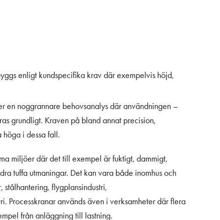
yggs enligt kundspecifika krav där exempelvis höjd,
kräver en noggrannare behovsanalys där användningen –
ras grundligt. Kraven på bland annat precision,
ra höga i dessa fall.
 miljöer där det till exempel är fuktigt, dammigt,
andra tuffa utmaningar. Det kan vara både inomhus och
stålhantering, flygplansindustri,
ri. Processkranar används även i verksamheter där flera
pel från anläggning till lastning.